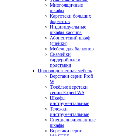
Многоящичные
шкафы
Картотеки больших
форматов
Индивидуальные
шкафы кассира
Абонентский шкаф
(ячейки)
Мебель для балконов
Скамейки
гардеробные и
подставки
Производственная мебель
Верстаки серии Profi
W
Тяжёлые верстаки
серии Expert WS
Шкафы
инструментальные
Тележки
инструментальные
Cпециализированные
шкафы
Верстаки серии