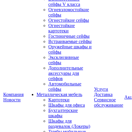
сейфы V класса
Огневзломостойкие
сейфы
Огнестойкие сейфы
Огнестойкие
картотеки
Гостиничные сейфы
Встраиваемые сейфы
Оружейные шкафы и
сейфы
Эксклюзивные
сейфы
Дополнительные
аксессуары для
сейфов
Автомобильные
сейфы
Услуги
Компания
Металлическая мебель
Доставка
Ак
Новости
Картотеки
Сервисное
Шкафы для офиса
обслуживание
Бухгалтерские
шкафы
Шкафы для
раздевалок (Локеры)
Тумбы мобильные