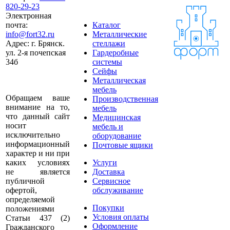
820-29-23
Электронная
почта:
Каталог
info@fort32.ru
Металлические
Адрес:
г. Брянск.
стеллажи
ул. 2-я почепская
Гардеробные
34б
системы
Сейфы
Металлическая
мебель
Обращаем ваше
Производственная
внимание на то,
мебель
что данный сайт
Медицинская
носит
мебель и
исключительно
оборудование
информационный
Почтовые ящики
характер и ни при
каких условиях
Услуги
не является
Доставка
публичной
Сервисное
офертой,
обслуживание
определяемой
Покупки
положениями
Условия оплаты
Статьи 437 (2)
Оформление
Гражданского