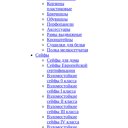
Корзины
пластиковые
Брючницы
Обувницы
Перфопанели
Аксессуары
Рамы выдвижные
Кронштейны
Сушилки для белья
Полка мелкосетчатая
Сейфы
Сейфы для дома
Сейфы Европейской
сертификации
Взломостойкие
сейфы 0 класса
Взломостойкие
сейфы I класса
Взломостойкие
сейфы II класса
Взломостойкие
сейфы III класса
Взломостойкие
сейфы IV класса
Взломостойкие