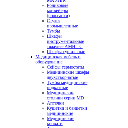
MASTER
Роликовые
конвейеры
(рольганги)
Стулья
промышленные
Тумбы
Шкафы
инструментальные
тяжелые АМН ТС
Шкафы сушильные
Медицинская мебель и
оборудование
Сейфы термостаты
Медицинские шкафы
двухстворчатые
Тумбы медицинские
подкатные
Медицинские
столики серии MD
Аптечки
Кушетки и банкетки
медицинские
Медицинские
кровати