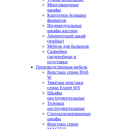
Многоящичные
шкафы
Картотеки больших
форматов
Индивидуальные
шкафы кассира
Абонентский шкаф
(ячейки)
Мебель для балконов
Скамейки
гардеробные и
подставки
Производственная мебель
Верстаки серии Profi
W
Тяжёлые верстаки
серии Expert WS
Шкафы
инструментальные
Тележки
инструментальные
Cпециализированные
шкафы
Верстаки серии