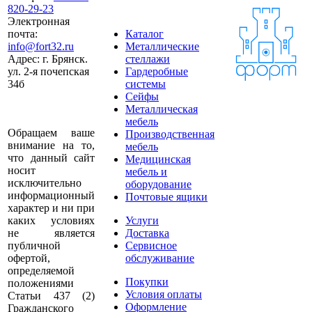
820-29-23
Электронная
почта:
Каталог
info@fort32.ru
Металлические
Адрес:
г. Брянск.
стеллажи
ул. 2-я почепская
Гардеробные
34б
системы
Сейфы
Металлическая
мебель
Обращаем ваше
Производственная
внимание на то,
мебель
что данный сайт
Медицинская
носит
мебель и
исключительно
оборудование
информационный
Почтовые ящики
характер и ни при
каких условиях
Услуги
не является
Доставка
публичной
Сервисное
офертой,
обслуживание
определяемой
Покупки
положениями
Условия оплаты
Статьи 437 (2)
Оформление
Гражданского