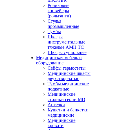
MASTER
Роликовые
конвейеры
(рольганги)
Стулья
промышленные
Тумбы
Шкафы
инструментальные
тяжелые АМН ТС
Шкафы сушильные
Медицинская мебель и
оборудование
Сейфы термостаты
Медицинские шкафы
двухстворчатые
Тумбы медицинские
подкатные
Медицинские
столики серии MD
Аптечки
Кушетки и банкетки
медицинские
Медицинские
кровати