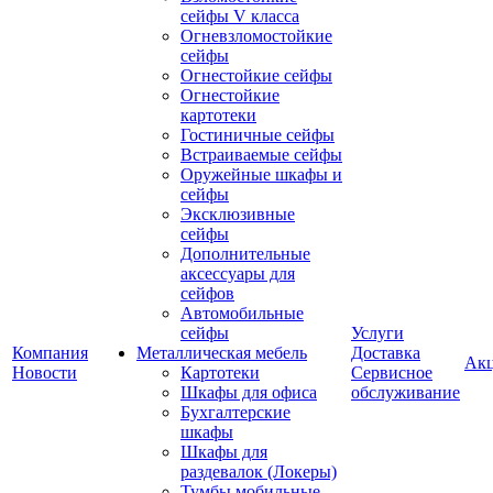
сейфы V класса
Огневзломостойкие
сейфы
Огнестойкие сейфы
Огнестойкие
картотеки
Гостиничные сейфы
Встраиваемые сейфы
Оружейные шкафы и
сейфы
Эксклюзивные
сейфы
Дополнительные
аксессуары для
сейфов
Автомобильные
сейфы
Услуги
Компания
Металлическая мебель
Доставка
Ак
Новости
Картотеки
Сервисное
Шкафы для офиса
обслуживание
Бухгалтерские
шкафы
Шкафы для
раздевалок (Локеры)
Тумбы мобильные