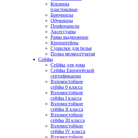
Корзины
пластиковые
Брючницы
Обувницы
Перфопанели
Аксессуары
Рамы выдвижные
Кронштейны
Сушилки для белья
Полка мелкосетчатая
Сейфы
Сейфы для дома
Сейфы Европейской
сертификации
Взломостойкие
сейфы 0 класса
Взломостойкие
сейфы I класса
Взломостойкие
сейфы II класса
Взломостойкие
сейфы III класса
Взломостойкие
сейфы IV класса
Взломостойкие