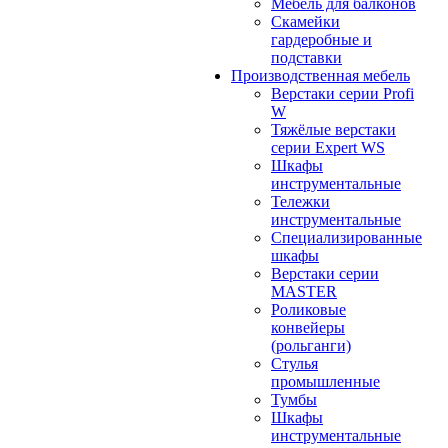
Мебель для балконов
Скамейки
гардеробные и
подставки
Производственная мебель
Верстаки серии Profi
W
Тяжёлые верстаки
серии Expert WS
Шкафы
инструментальные
Тележки
инструментальные
Cпециализированные
шкафы
Верстаки серии
MASTER
Роликовые
конвейеры
(рольганги)
Стулья
промышленные
Тумбы
Шкафы
инструментальные