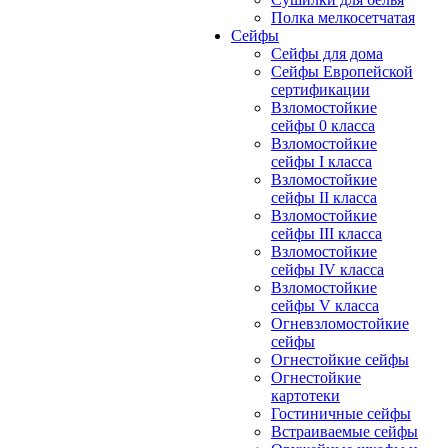
Полка мелкосетчатая
Сейфы
Сейфы для дома
Сейфы Европейской
сертификации
Взломостойкие
сейфы 0 класса
Взломостойкие
сейфы I класса
Взломостойкие
сейфы II класса
Взломостойкие
сейфы III класса
Взломостойкие
сейфы IV класса
Взломостойкие
сейфы V класса
Огневзломостойкие
сейфы
Огнестойкие сейфы
Огнестойкие
картотеки
Гостиничные сейфы
Встраиваемые сейфы