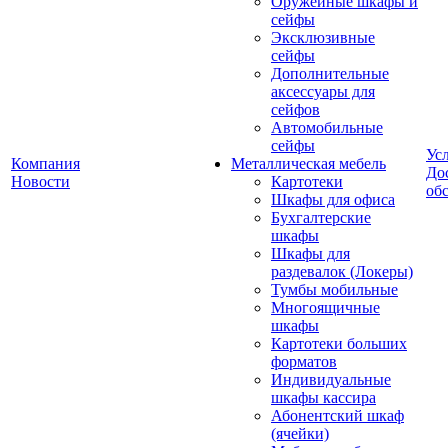
Оружейные шкафы и
сейфы
Эксклюзивные
сейфы
Дополнительные
аксессуары для
сейфов
Автомобильные
сейфы
Ус
Компания
Металлическая мебель
До
Новости
Картотеки
об
Шкафы для офиса
Бухгалтерские
шкафы
Шкафы для
раздевалок (Локеры)
Тумбы мобильные
Многоящичные
шкафы
Картотеки больших
форматов
Индивидуальные
шкафы кассира
Абонентский шкаф
(ячейки)