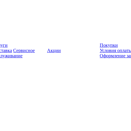
луги
Покупки
ставка
Сервисное
Акции
Условия оплат
служивание
Оформление за