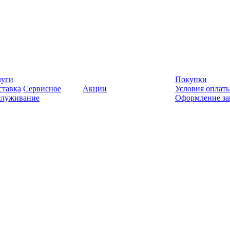
луги
Покупки
ставка
Сервисное
Акции
Условия оплат
служивание
Оформление за