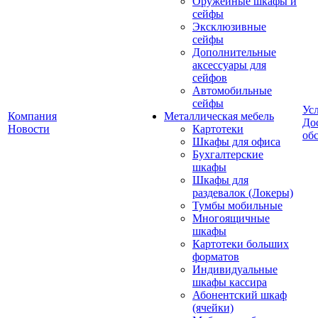
Оружейные шкафы и
сейфы
Эксклюзивные
сейфы
Дополнительные
аксессуары для
сейфов
Автомобильные
сейфы
Ус
Компания
Металлическая мебель
До
Новости
Картотеки
об
Шкафы для офиса
Бухгалтерские
шкафы
Шкафы для
раздевалок (Локеры)
Тумбы мобильные
Многоящичные
шкафы
Картотеки больших
форматов
Индивидуальные
шкафы кассира
Абонентский шкаф
(ячейки)