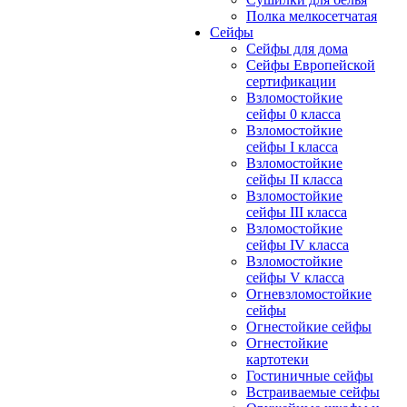
Полка мелкосетчатая
Сейфы
Сейфы для дома
Сейфы Европейской
сертификации
Взломостойкие
сейфы 0 класса
Взломостойкие
сейфы I класса
Взломостойкие
сейфы II класса
Взломостойкие
сейфы III класса
Взломостойкие
сейфы IV класса
Взломостойкие
сейфы V класса
Огневзломостойкие
сейфы
Огнестойкие сейфы
Огнестойкие
картотеки
Гостиничные сейфы
Встраиваемые сейфы