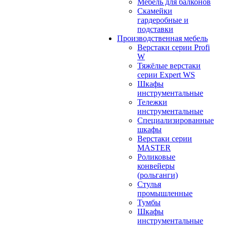
Мебель для балконов
Скамейки
гардеробные и
подставки
Производственная мебель
Верстаки серии Profi
W
Тяжёлые верстаки
серии Expert WS
Шкафы
инструментальные
Тележки
инструментальные
Cпециализированные
шкафы
Верстаки серии
MASTER
Роликовые
конвейеры
(рольганги)
Стулья
промышленные
Тумбы
Шкафы
инструментальные