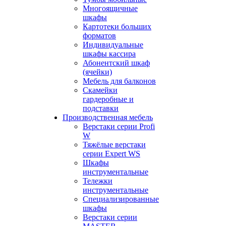
Многоящичные
шкафы
Картотеки больших
форматов
Индивидуальные
шкафы кассира
Абонентский шкаф
(ячейки)
Мебель для балконов
Скамейки
гардеробные и
подставки
Производственная мебель
Верстаки серии Profi
W
Тяжёлые верстаки
серии Expert WS
Шкафы
инструментальные
Тележки
инструментальные
Cпециализированные
шкафы
Верстаки серии