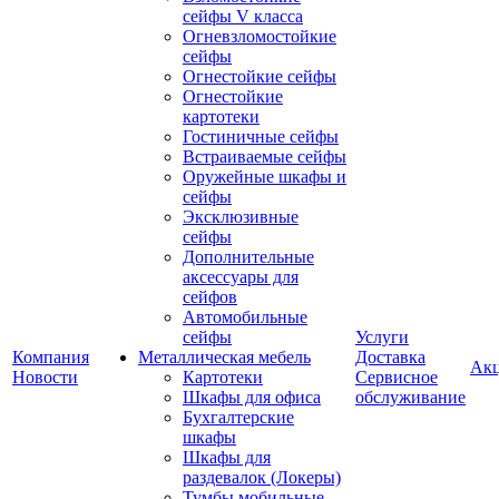
сейфы V класса
Огневзломостойкие
сейфы
Огнестойкие сейфы
Огнестойкие
картотеки
Гостиничные сейфы
Встраиваемые сейфы
Оружейные шкафы и
сейфы
Эксклюзивные
сейфы
Дополнительные
аксессуары для
сейфов
Автомобильные
сейфы
Услуги
Компания
Металлическая мебель
Доставка
Ак
Новости
Картотеки
Сервисное
Шкафы для офиса
обслуживание
Бухгалтерские
шкафы
Шкафы для
раздевалок (Локеры)
Тумбы мобильные