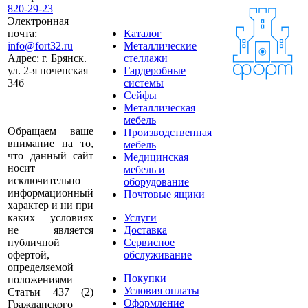
820-29-23
Электронная
почта:
Каталог
info@fort32.ru
Металлические
Адрес:
г. Брянск.
стеллажи
ул. 2-я почепская
Гардеробные
34б
системы
Сейфы
Металлическая
мебель
Обращаем ваше
Производственная
внимание на то,
мебель
что данный сайт
Медицинская
носит
мебель и
исключительно
оборудование
информационный
Почтовые ящики
характер и ни при
каких условиях
Услуги
не является
Доставка
публичной
Сервисное
офертой,
обслуживание
определяемой
Покупки
положениями
Условия оплаты
Статьи 437 (2)
Оформление
Гражданского