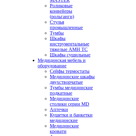
MASTER
Роликовые
конвейеры
(рольганги)
Стулья
промышленные
Тумбы
Шкафы
инструментальные
тяжелые АМН ТС
Шкафы сушильные
Медицинская мебель и
оборудование
Сейфы термостаты
Медицинские шкафы
двухстворчатые
Тумбы медицинские
подкатные
Медицинские
столики серии MD
Аптечки
Кушетки и банкетки
медицинские
Медицинские
кровати