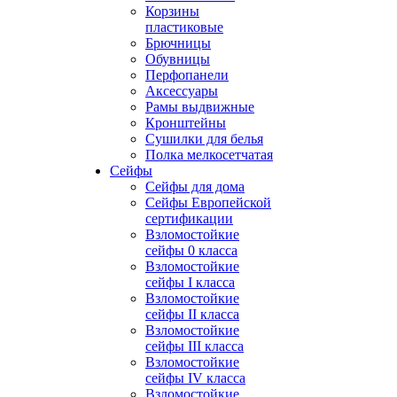
Корзины
пластиковые
Брючницы
Обувницы
Перфопанели
Аксессуары
Рамы выдвижные
Кронштейны
Сушилки для белья
Полка мелкосетчатая
Сейфы
Сейфы для дома
Сейфы Европейской
сертификации
Взломостойкие
сейфы 0 класса
Взломостойкие
сейфы I класса
Взломостойкие
сейфы II класса
Взломостойкие
сейфы III класса
Взломостойкие
сейфы IV класса
Взломостойкие