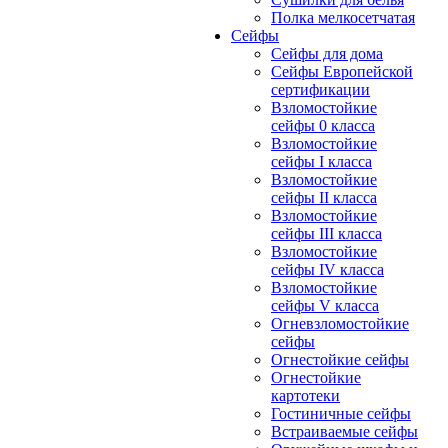
Полка мелкосетчатая
Сейфы
Сейфы для дома
Сейфы Европейской
сертификации
Взломостойкие
сейфы 0 класса
Взломостойкие
сейфы I класса
Взломостойкие
сейфы II класса
Взломостойкие
сейфы III класса
Взломостойкие
сейфы IV класса
Взломостойкие
сейфы V класса
Огневзломостойкие
сейфы
Огнестойкие сейфы
Огнестойкие
картотеки
Гостиничные сейфы
Встраиваемые сейфы