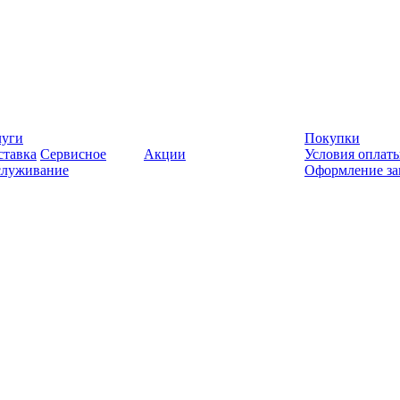
луги
Покупки
ставка
Сервисное
Акции
Условия оплат
служивание
Оформление за