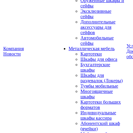
Оружейные шкафы и
сейфы
Эксклюзивные
сейфы
Дополнительные
аксессуары для
сейфов
Автомобильные
сейфы
Ус
Компания
Металлическая мебель
До
Новости
Картотеки
об
Шкафы для офиса
Бухгалтерские
шкафы
Шкафы для
раздевалок (Локеры)
Тумбы мобильные
Многоящичные
шкафы
Картотеки больших
форматов
Индивидуальные
шкафы кассира
Абонентский шкаф
(ячейки)