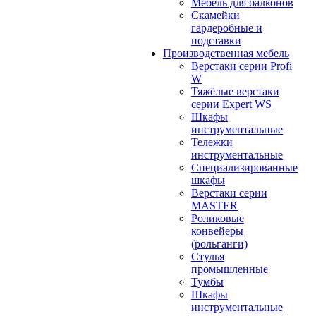
Мебель для балконов
Скамейки
гардеробные и
подставки
Производственная мебель
Верстаки серии Profi
W
Тяжёлые верстаки
серии Expert WS
Шкафы
инструментальные
Тележки
инструментальные
Cпециализированные
шкафы
Верстаки серии
MASTER
Роликовые
конвейеры
(рольганги)
Стулья
промышленные
Тумбы
Шкафы
инструментальные