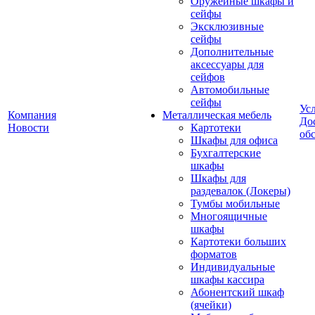
Оружейные шкафы и
сейфы
Эксклюзивные
сейфы
Дополнительные
аксессуары для
сейфов
Автомобильные
сейфы
Ус
Компания
Металлическая мебель
До
Новости
Картотеки
об
Шкафы для офиса
Бухгалтерские
шкафы
Шкафы для
раздевалок (Локеры)
Тумбы мобильные
Многоящичные
шкафы
Картотеки больших
форматов
Индивидуальные
шкафы кассира
Абонентский шкаф
(ячейки)