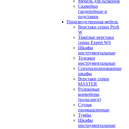
Мебель для балконов
Скамейки
гардеробные и
подставки
Производственная мебель
Верстаки серии Profi
W
Тяжёлые верстаки
серии Expert WS
Шкафы
инструментальные
Тележки
инструментальные
Cпециализированные
шкафы
Верстаки серии
MASTER
Роликовые
конвейеры
(рольганги)
Стулья
промышленные
Тумбы
Шкафы
инструментальные