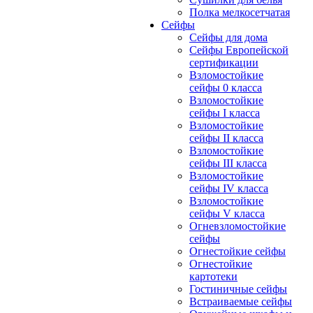
Полка мелкосетчатая
Сейфы
Сейфы для дома
Сейфы Европейской
сертификации
Взломостойкие
сейфы 0 класса
Взломостойкие
сейфы I класса
Взломостойкие
сейфы II класса
Взломостойкие
сейфы III класса
Взломостойкие
сейфы IV класса
Взломостойкие
сейфы V класса
Огневзломостойкие
сейфы
Огнестойкие сейфы
Огнестойкие
картотеки
Гостиничные сейфы
Встраиваемые сейфы