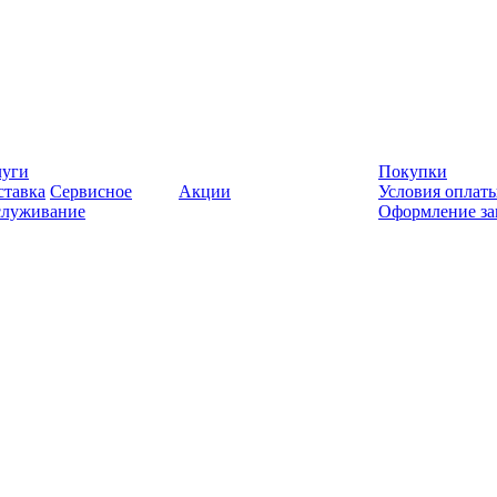
луги
Покупки
ставка
Сервисное
Акции
Условия оплат
служивание
Оформление за