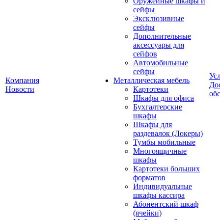
Оружейные шкафы и
сейфы
Эксклюзивные
сейфы
Дополнительные
аксессуары для
сейфов
Автомобильные
сейфы
Ус
Компания
Металлическая мебель
До
Новости
Картотеки
об
Шкафы для офиса
Бухгалтерские
шкафы
Шкафы для
раздевалок (Локеры)
Тумбы мобильные
Многоящичные
шкафы
Картотеки больших
форматов
Индивидуальные
шкафы кассира
Абонентский шкаф
(ячейки)