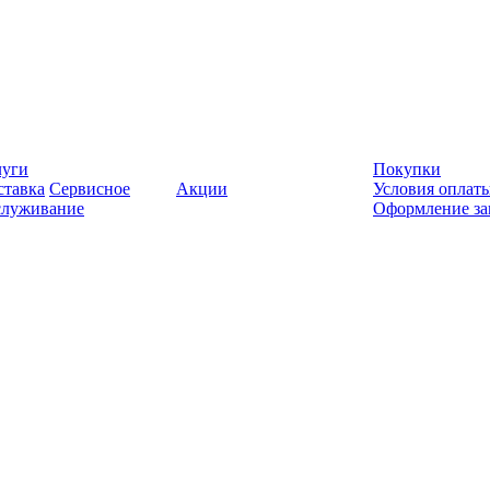
луги
Покупки
ставка
Сервисное
Акции
Условия оплат
служивание
Оформление за