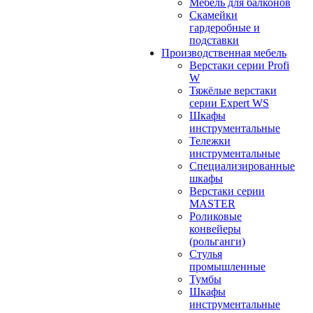
Мебель для балконов
Скамейки
гардеробные и
подставки
Производственная мебель
Верстаки серии Profi
W
Тяжёлые верстаки
серии Expert WS
Шкафы
инструментальные
Тележки
инструментальные
Cпециализированные
шкафы
Верстаки серии
MASTER
Роликовые
конвейеры
(рольганги)
Стулья
промышленные
Тумбы
Шкафы
инструментальные