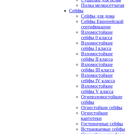
Полка мелкосетчатая
Сейфы
Сейфы для дома
Сейфы Европейской
сертификации
Взломостойкие
сейфы 0 класса
Взломостойкие
сейфы I класса
Взломостойкие
сейфы II класса
Взломостойкие
сейфы III класса
Взломостойкие
сейфы IV класса
Взломостойкие
сейфы V класса
Огневзломостойкие
сейфы
Огнестойкие сейфы
Огнестойкие
картотеки
Гостиничные сейфы
Встраиваемые сейфы