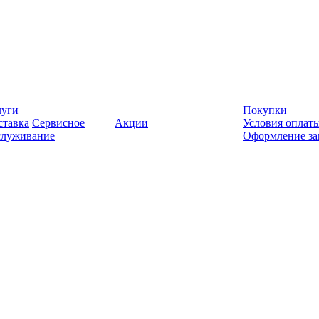
луги
Покупки
ставка
Сервисное
Акции
Условия оплат
служивание
Оформление за