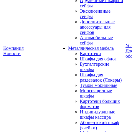
Оружейные шкафы и
сейфы
Эксклюзивные
сейфы
Дополнительные
аксессуары для
сейфов
Автомобильные
сейфы
Ус
Компания
Металлическая мебель
До
Новости
Картотеки
об
Шкафы для офиса
Бухгалтерские
шкафы
Шкафы для
раздевалок (Локеры)
Тумбы мобильные
Многоящичные
шкафы
Картотеки больших
форматов
Индивидуальные
шкафы кассира
Абонентский шкаф
(ячейки)