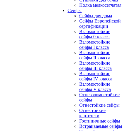
Полка мелкосетчатая
Сейфы
Сейфы для дома
Сейфы Европейской
сертификации
Взломостойкие
сейфы 0 класса
Взломостойкие
сейфы I класса
Взломостойкие
сейфы II класса
Взломостойкие
сейфы III класса
Взломостойкие
сейфы IV класса
Взломостойкие
сейфы V класса
Огневзломостойкие
сейфы
Огнестойкие сейфы
Огнестойкие
картотеки
Гостиничные сейфы
Встраиваемые сейфы