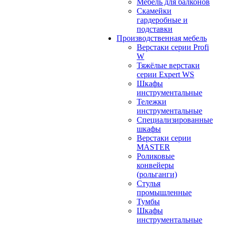
Мебель для балконов
Скамейки
гардеробные и
подставки
Производственная мебель
Верстаки серии Profi
W
Тяжёлые верстаки
серии Expert WS
Шкафы
инструментальные
Тележки
инструментальные
Cпециализированные
шкафы
Верстаки серии
MASTER
Роликовые
конвейеры
(рольганги)
Стулья
промышленные
Тумбы
Шкафы
инструментальные