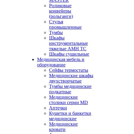
MASTER
Роликовые
конвейеры
(рольганги)
Стулья
промышленные
Тумбы
Шкафы
инструментальные
тяжелые АМН ТС
Шкафы сушильные
Медицинская мебель и
оборудование
Сейфы термостаты
Медицинские шкафы
двухстворчатые
Тумбы медицинские
подкатные
Медицинские
столики серии MD
Аптечки
Кушетки и банкетки
медицинские
Медицинские
кровати