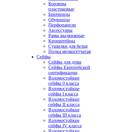
Корзины
пластиковые
Брючницы
Обувницы
Перфопанели
Аксессуары
Рамы выдвижные
Кронштейны
Сушилки для белья
Полка мелкосетчатая
Сейфы
Сейфы для дома
Сейфы Европейской
сертификации
Взломостойкие
сейфы 0 класса
Взломостойкие
сейфы I класса
Взломостойкие
сейфы II класса
Взломостойкие
сейфы III класса
Взломостойкие
сейфы IV класса
Взломостойкие