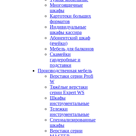
Многоящичные
шкафы
Картотеки больших
форматов
Индивидуальные
шкафы кассира
Абонентский шкаф
(ячейки)
Мебель для балконов
Скамейки
гардеробные и
подставки
Производственная мебель
Верстаки серии Profi
W
Тяжёлые верстаки
серии Expert WS
Шкафы
инструментальные
Тележки
инструментальные
Cпециализированные
шкафы
Верстаки серии