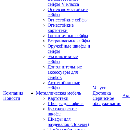
сейфы V класса
Огневзломостойкие
сейфы
Огнестойкие сейфы
Огнестойкие
картотеки
Гостиничные сейфы
Встраиваемые сейфы
Оружейные шкафы и
сейфы
Эксклюзивные
сейфы
Дополнительные
аксессуары для
сейфов
Автомобильные
сейфы
Услуги
Компания
Металлическая мебель
Доставка
Ак
Новости
Картотеки
Сервисное
Шкафы для офиса
обслуживание
Бухгалтерские
шкафы
Шкафы для
раздевалок (Локеры)
Тумбы мобильные