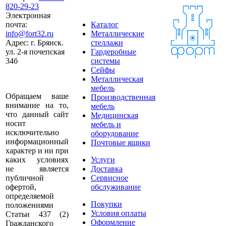
820-29-23
Электронная
почта:
Каталог
info@fort32.ru
Металлические
Адрес:
г. Брянск.
стеллажи
ул. 2-я почепская
Гардеробные
34б
системы
Сейфы
Металлическая
мебель
Обращаем ваше
Производственная
внимание на то,
мебель
что данный сайт
Медицинская
носит
мебель и
исключительно
оборудование
информационный
Почтовые ящики
характер и ни при
каких условиях
Услуги
не является
Доставка
публичной
Сервисное
офертой,
обслуживание
определяемой
Покупки
положениями
Условия оплаты
Статьи 437 (2)
Оформление
Гражданского