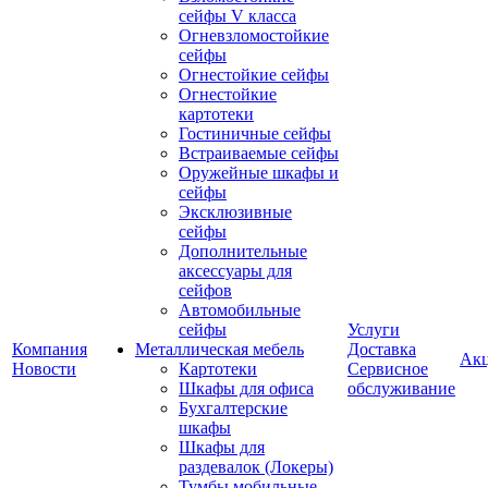
сейфы V класса
Огневзломостойкие
сейфы
Огнестойкие сейфы
Огнестойкие
картотеки
Гостиничные сейфы
Встраиваемые сейфы
Оружейные шкафы и
сейфы
Эксклюзивные
сейфы
Дополнительные
аксессуары для
сейфов
Автомобильные
сейфы
Услуги
Компания
Металлическая мебель
Доставка
Ак
Новости
Картотеки
Сервисное
Шкафы для офиса
обслуживание
Бухгалтерские
шкафы
Шкафы для
раздевалок (Локеры)
Тумбы мобильные