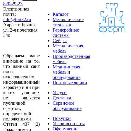
820-29-23
Электронная
почта:
Каталог
info@fort32.ru
Металлические
Адрес:
г. Брянск.
стеллажи
ул. 2-я почепская
Гардеробные
34б
системы
Сейфы
Металлическая
мебель
Обращаем ваше
Производственная
внимание на то,
мебель
что данный сайт
Медицинская
носит
мебель и
исключительно
оборудование
информационный
Почтовые ящики
характер и ни при
каких условиях
Услуги
не является
Доставка
публичной
Сервисное
офертой,
обслуживание
определяемой
Покупки
положениями
Условия оплаты
Статьи 437 (2)
Оформление
Гражданского