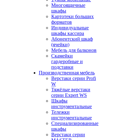
Многоящичные
шкафы
Картотеки больших
форматов
Индивидуальные
шкафы кассира
Абонентский шкаф
(ячейки)
Мебель для балконов
Скамейки
гардеробные и
подставки
Производственная мебель
Верстаки серии Profi
W
Тяжёлые верстаки
серии Expert WS
Шкафы
инструментальные
Тележки
инструментальные
Cпециализированные
шкафы
Верстаки серии