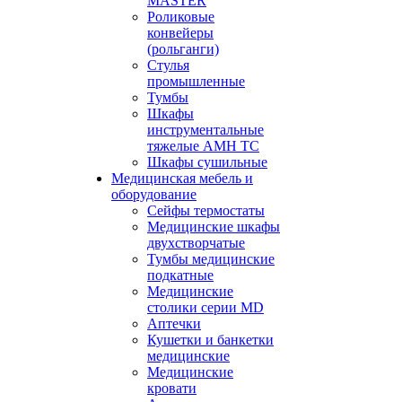
MASTER
Роликовые
конвейеры
(рольганги)
Стулья
промышленные
Тумбы
Шкафы
инструментальные
тяжелые АМН ТС
Шкафы сушильные
Медицинская мебель и
оборудование
Сейфы термостаты
Медицинские шкафы
двухстворчатые
Тумбы медицинские
подкатные
Медицинские
столики серии MD
Аптечки
Кушетки и банкетки
медицинские
Медицинские
кровати