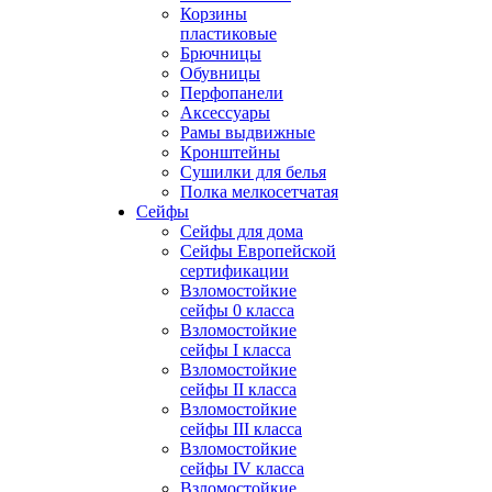
Корзины
пластиковые
Брючницы
Обувницы
Перфопанели
Аксессуары
Рамы выдвижные
Кронштейны
Сушилки для белья
Полка мелкосетчатая
Сейфы
Сейфы для дома
Сейфы Европейской
сертификации
Взломостойкие
сейфы 0 класса
Взломостойкие
сейфы I класса
Взломостойкие
сейфы II класса
Взломостойкие
сейфы III класса
Взломостойкие
сейфы IV класса
Взломостойкие