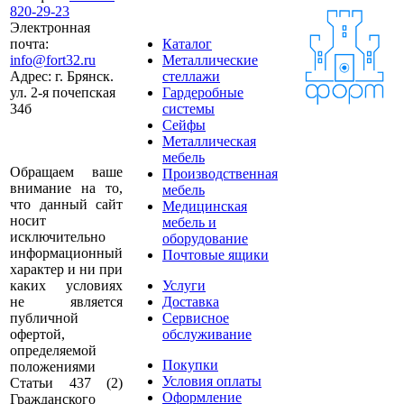
820-29-23
Электронная
почта:
Каталог
info@fort32.ru
Металлические
Адрес:
г. Брянск.
стеллажи
ул. 2-я почепская
Гардеробные
34б
системы
Сейфы
Металлическая
мебель
Обращаем ваше
Производственная
внимание на то,
мебель
что данный сайт
Медицинская
носит
мебель и
исключительно
оборудование
информационный
Почтовые ящики
характер и ни при
каких условиях
Услуги
не является
Доставка
публичной
Сервисное
офертой,
обслуживание
определяемой
Покупки
положениями
Условия оплаты
Статьи 437 (2)
Оформление
Гражданского