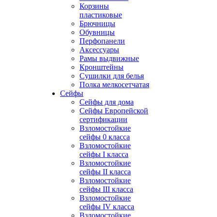
Корзины
пластиковые
Брючницы
Обувницы
Перфопанели
Аксессуары
Рамы выдвижные
Кронштейны
Сушилки для белья
Полка мелкосетчатая
Сейфы
Сейфы для дома
Сейфы Европейской
сертификации
Взломостойкие
сейфы 0 класса
Взломостойкие
сейфы I класса
Взломостойкие
сейфы II класса
Взломостойкие
сейфы III класса
Взломостойкие
сейфы IV класса
Взломостойкие