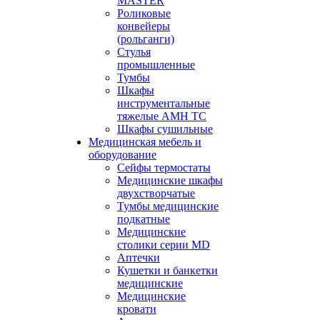
MASTER
Роликовые
конвейеры
(рольганги)
Стулья
промышленные
Тумбы
Шкафы
инструментальные
тяжелые АМН ТС
Шкафы сушильные
Медицинская мебель и
оборудование
Сейфы термостаты
Медицинские шкафы
двухстворчатые
Тумбы медицинские
подкатные
Медицинские
столики серии MD
Аптечки
Кушетки и банкетки
медицинские
Медицинские
кровати