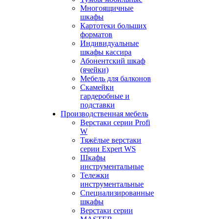
Многоящичные
шкафы
Картотеки больших
форматов
Индивидуальные
шкафы кассира
Абонентский шкаф
(ячейки)
Мебель для балконов
Скамейки
гардеробные и
подставки
Производственная мебель
Верстаки серии Profi
W
Тяжёлые верстаки
серии Expert WS
Шкафы
инструментальные
Тележки
инструментальные
Cпециализированные
шкафы
Верстаки серии