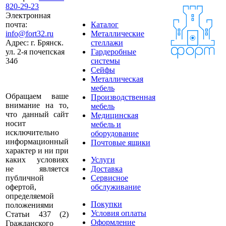
820-29-23
Электронная
почта:
Каталог
info@fort32.ru
Металлические
Адрес:
г. Брянск.
стеллажи
ул. 2-я почепская
Гардеробные
34б
системы
Сейфы
Металлическая
мебель
Обращаем ваше
Производственная
внимание на то,
мебель
что данный сайт
Медицинская
носит
мебель и
исключительно
оборудование
информационный
Почтовые ящики
характер и ни при
каких условиях
Услуги
не является
Доставка
публичной
Сервисное
офертой,
обслуживание
определяемой
Покупки
положениями
Условия оплаты
Статьи 437 (2)
Оформление
Гражданского