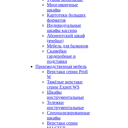
Многоящичные
шкафы
Картотеки больших
форматов
Индивидуальные
шкафы кассира
Абонентский шкаф
(ячейки)
Мебель для балконов
Скамейки
гардеробные и
подставки
Производственная мебель
Верстаки серии Profi
W
Тяжёлые верстаки
серии Expert WS
Шкафы
инструментальные
Тележки
инструментальные
Cпециализированные
шкафы
Верстаки серии