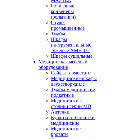
MASTER
Роликовые
конвейеры
(рольганги)
Стулья
промышленные
Тумбы
Шкафы
инструментальные
тяжелые АМН ТС
Шкафы сушильные
Медицинская мебель и
оборудование
Сейфы термостаты
Медицинские шкафы
двухстворчатые
Тумбы медицинские
подкатные
Медицинские
столики серии MD
Аптечки
Кушетки и банкетки
медицинские
Медицинские
кровати