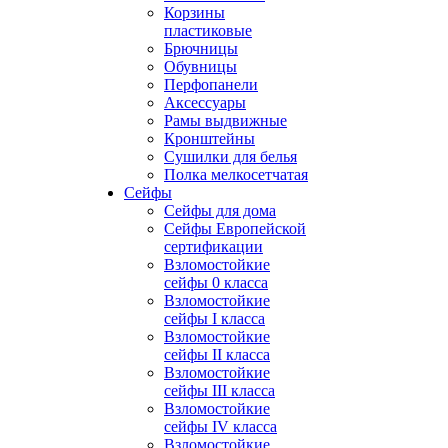
Корзины
пластиковые
Брючницы
Обувницы
Перфопанели
Аксессуары
Рамы выдвижные
Кронштейны
Сушилки для белья
Полка мелкосетчатая
Сейфы
Сейфы для дома
Сейфы Европейской
сертификации
Взломостойкие
сейфы 0 класса
Взломостойкие
сейфы I класса
Взломостойкие
сейфы II класса
Взломостойкие
сейфы III класса
Взломостойкие
сейфы IV класса
Взломостойкие