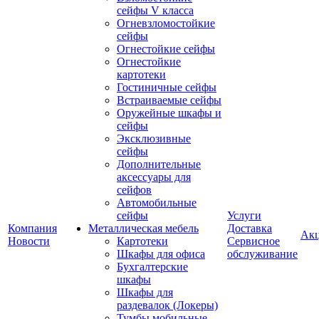
сейфы V класса
Огневзломостойкие
сейфы
Огнестойкие сейфы
Огнестойкие
картотеки
Гостиничные сейфы
Встраиваемые сейфы
Оружейные шкафы и
сейфы
Эксклюзивные
сейфы
Дополнительные
аксессуары для
сейфов
Автомобильные
сейфы
Услуги
Компания
Металлическая мебель
Доставка
Ак
Новости
Картотеки
Сервисное
Шкафы для офиса
обслуживание
Бухгалтерские
шкафы
Шкафы для
раздевалок (Локеры)
Тумбы мобильные