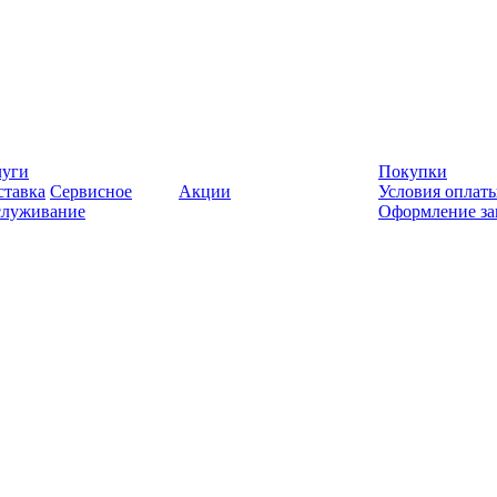
луги
Покупки
ставка
Сервисное
Акции
Условия оплат
служивание
Оформление за