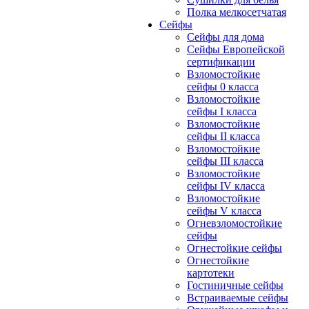
Полка мелкосетчатая
Сейфы
Сейфы для дома
Сейфы Европейской
сертификации
Взломостойкие
сейфы 0 класса
Взломостойкие
сейфы I класса
Взломостойкие
сейфы II класса
Взломостойкие
сейфы III класса
Взломостойкие
сейфы IV класса
Взломостойкие
сейфы V класса
Огневзломостойкие
сейфы
Огнестойкие сейфы
Огнестойкие
картотеки
Гостиничные сейфы
Встраиваемые сейфы