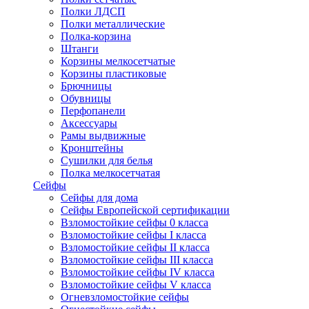
Полки ЛДСП
Полки металлические
Полка-корзина
Штанги
Корзины мелкосетчатые
Корзины пластиковые
Брючницы
Обувницы
Перфопанели
Аксессуары
Рамы выдвижные
Кронштейны
Сушилки для белья
Полка мелкосетчатая
Сейфы
Сейфы для дома
Сейфы Европейской сертификации
Взломостойкие сейфы 0 класса
Взломостойкие сейфы I класса
Взломостойкие сейфы II класса
Взломостойкие сейфы III класса
Взломостойкие сейфы IV класса
Взломостойкие сейфы V класса
Огневзломостойкие сейфы