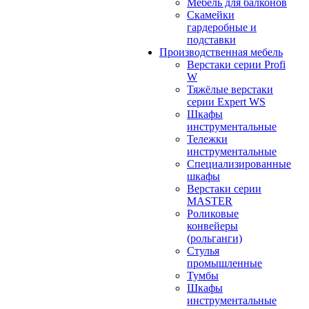
Мебель для балконов
Скамейки
гардеробные и
подставки
Производственная мебель
Верстаки серии Profi
W
Тяжёлые верстаки
серии Expert WS
Шкафы
инструментальные
Тележки
инструментальные
Cпециализированные
шкафы
Верстаки серии
MASTER
Роликовые
конвейеры
(рольганги)
Стулья
промышленные
Тумбы
Шкафы
инструментальные