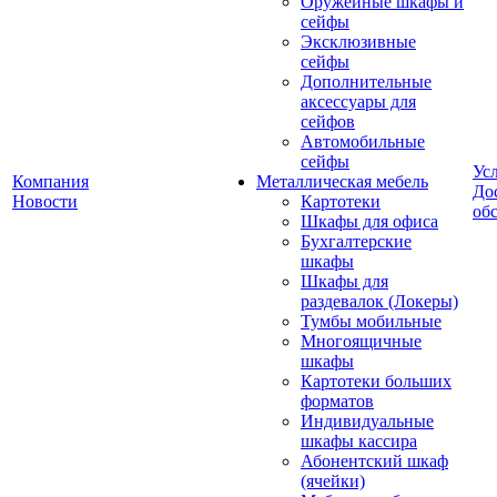
Оружейные шкафы и
сейфы
Эксклюзивные
сейфы
Дополнительные
аксессуары для
сейфов
Автомобильные
сейфы
Ус
Компания
Металлическая мебель
До
Новости
Картотеки
об
Шкафы для офиса
Бухгалтерские
шкафы
Шкафы для
раздевалок (Локеры)
Тумбы мобильные
Многоящичные
шкафы
Картотеки больших
форматов
Индивидуальные
шкафы кассира
Абонентский шкаф
(ячейки)