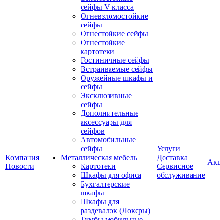
сейфы V класса
Огневзломостойкие
сейфы
Огнестойкие сейфы
Огнестойкие
картотеки
Гостиничные сейфы
Встраиваемые сейфы
Оружейные шкафы и
сейфы
Эксклюзивные
сейфы
Дополнительные
аксессуары для
сейфов
Автомобильные
сейфы
Услуги
Компания
Металлическая мебель
Доставка
Ак
Новости
Картотеки
Сервисное
Шкафы для офиса
обслуживание
Бухгалтерские
шкафы
Шкафы для
раздевалок (Локеры)
Тумбы мобильные