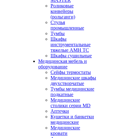
MASTER
Роликовые
конвейеры
(рольганги)
Стулья
промышленные
Тумбы
Шкафы
инструментальные
тяжелые АМН ТС
Шкафы сушильные
Медицинская мебель и
оборудование
Сейфы термостаты
Медицинские шкафы
двухстворчатые
Тумбы медицинские
подкатные
Медицинские
столики серии MD
Аптечки
Кушетки и банкетки
медицинские
Медицинские
кровати