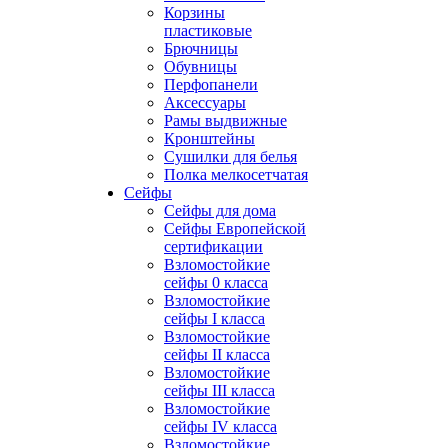
Корзины
пластиковые
Брючницы
Обувницы
Перфопанели
Аксессуары
Рамы выдвижные
Кронштейны
Сушилки для белья
Полка мелкосетчатая
Сейфы
Сейфы для дома
Сейфы Европейской
сертификации
Взломостойкие
сейфы 0 класса
Взломостойкие
сейфы I класса
Взломостойкие
сейфы II класса
Взломостойкие
сейфы III класса
Взломостойкие
сейфы IV класса
Взломостойкие