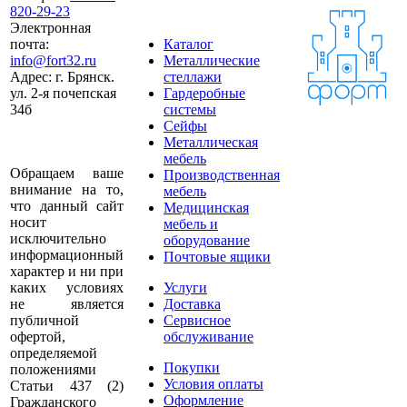
820-29-23
Электронная
почта:
Каталог
info@fort32.ru
Металлические
Адрес:
г. Брянск.
стеллажи
ул. 2-я почепская
Гардеробные
34б
системы
Сейфы
Металлическая
мебель
Обращаем ваше
Производственная
внимание на то,
мебель
что данный сайт
Медицинская
носит
мебель и
исключительно
оборудование
информационный
Почтовые ящики
характер и ни при
каких условиях
Услуги
не является
Доставка
публичной
Сервисное
офертой,
обслуживание
определяемой
Покупки
положениями
Условия оплаты
Статьи 437 (2)
Оформление
Гражданского