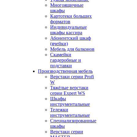
Многоящичные
шкафы
Картотеки больших
форматов
Индивидуальные
шкафы кассира
Абонентский шкаф
(ячейки)
Мебель для балконов
Скамейки
гардеробные и
подставки
Производственная мебель
Верстаки серии Profi
W
Тяжёлые верстаки
серии Expert WS
Шкафы
инструментальные
Тележки
инструментальные
Cпециализированные
шкафы
Верстаки серии