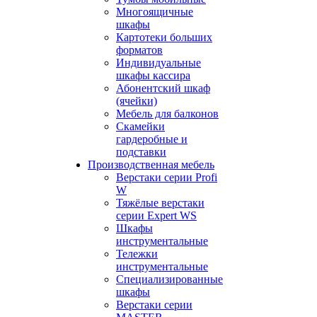
Многоящичные
шкафы
Картотеки больших
форматов
Индивидуальные
шкафы кассира
Абонентский шкаф
(ячейки)
Мебель для балконов
Скамейки
гардеробные и
подставки
Производственная мебель
Верстаки серии Profi
W
Тяжёлые верстаки
серии Expert WS
Шкафы
инструментальные
Тележки
инструментальные
Cпециализированные
шкафы
Верстаки серии