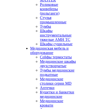
MASTER
Роликовые
конвейеры
(рольганги)
Стулья
промышленные
Тумбы
Шкафы
инструментальные
тяжелые АМН ТС
Шкафы сушильные
Медицинская мебель и
оборудование
Сейфы термостаты
Медицинские шкафы
двухстворчатые
Тумбы медицинские
подкатные
Медицинские
столики серии MD
Аптечки
Кушетки и банкетки
медицинские
Медицинские
кровати