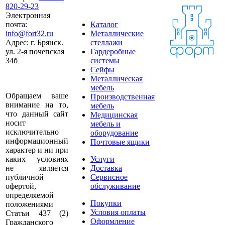
820-29-23
Электронная
почта:
Каталог
info@fort32.ru
Металлические
Адрес:
г. Брянск.
стеллажи
ул. 2-я почепская
Гардеробные
34б
системы
Сейфы
Металлическая
мебель
Обращаем ваше
Производственная
внимание на то,
мебель
что данный сайт
Медицинская
носит
мебель и
исключительно
оборудование
информационный
Почтовые ящики
характер и ни при
каких условиях
Услуги
не является
Доставка
публичной
Сервисное
офертой,
обслуживание
определяемой
Покупки
положениями
Условия оплаты
Статьи 437 (2)
Оформление
Гражданского