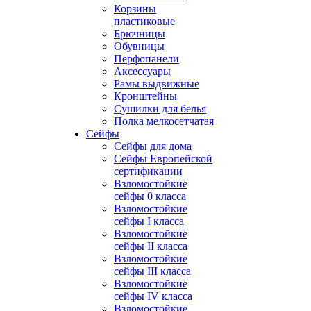
Корзины
пластиковые
Брючницы
Обувницы
Перфопанели
Аксессуары
Рамы выдвижные
Кронштейны
Сушилки для белья
Полка мелкосетчатая
Сейфы
Сейфы для дома
Сейфы Европейской
сертификации
Взломостойкие
сейфы 0 класса
Взломостойкие
сейфы I класса
Взломостойкие
сейфы II класса
Взломостойкие
сейфы III класса
Взломостойкие
сейфы IV класса
Взломостойкие