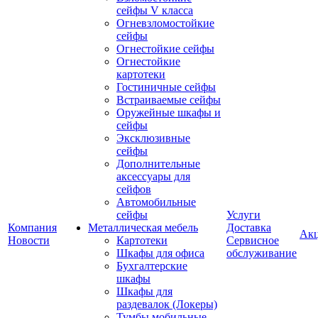
сейфы V класса
Огневзломостойкие
сейфы
Огнестойкие сейфы
Огнестойкие
картотеки
Гостиничные сейфы
Встраиваемые сейфы
Оружейные шкафы и
сейфы
Эксклюзивные
сейфы
Дополнительные
аксессуары для
сейфов
Автомобильные
сейфы
Услуги
Компания
Металлическая мебель
Доставка
Ак
Новости
Картотеки
Сервисное
Шкафы для офиса
обслуживание
Бухгалтерские
шкафы
Шкафы для
раздевалок (Локеры)
Тумбы мобильные