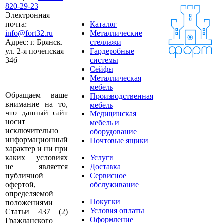
820-29-23
Электронная
почта:
Каталог
info@fort32.ru
Металлические
Адрес:
г. Брянск.
стеллажи
ул. 2-я почепская
Гардеробные
34б
системы
Сейфы
Металлическая
мебель
Обращаем ваше
Производственная
внимание на то,
мебель
что данный сайт
Медицинская
носит
мебель и
исключительно
оборудование
информационный
Почтовые ящики
характер и ни при
каких условиях
Услуги
не является
Доставка
публичной
Сервисное
офертой,
обслуживание
определяемой
Покупки
положениями
Условия оплаты
Статьи 437 (2)
Оформление
Гражданского