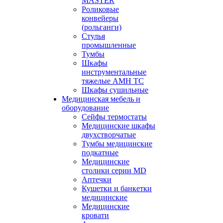
MASTER
Роликовые
конвейеры
(рольганги)
Стулья
промышленные
Тумбы
Шкафы
инструментальные
тяжелые АМН ТС
Шкафы сушильные
Медицинская мебель и
оборудование
Сейфы термостаты
Медицинские шкафы
двухстворчатые
Тумбы медицинские
подкатные
Медицинские
столики серии MD
Аптечки
Кушетки и банкетки
медицинские
Медицинские
кровати