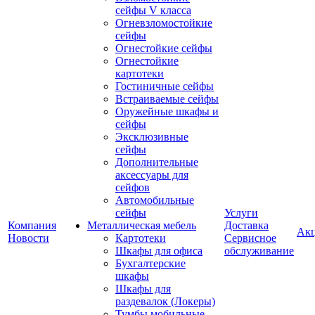
сейфы V класса
Огневзломостойкие
сейфы
Огнестойкие сейфы
Огнестойкие
картотеки
Гостиничные сейфы
Встраиваемые сейфы
Оружейные шкафы и
сейфы
Эксклюзивные
сейфы
Дополнительные
аксессуары для
сейфов
Автомобильные
сейфы
Услуги
Компания
Металлическая мебель
Доставка
Ак
Новости
Картотеки
Сервисное
Шкафы для офиса
обслуживание
Бухгалтерские
шкафы
Шкафы для
раздевалок (Локеры)
Тумбы мобильные