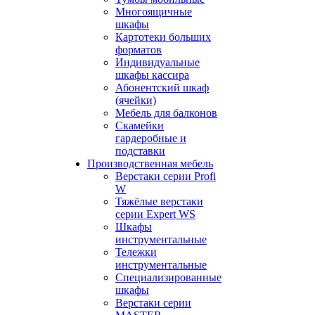
Многоящичные
шкафы
Картотеки больших
форматов
Индивидуальные
шкафы кассира
Абонентский шкаф
(ячейки)
Мебель для балконов
Скамейки
гардеробные и
подставки
Производственная мебель
Верстаки серии Profi
W
Тяжёлые верстаки
серии Expert WS
Шкафы
инструментальные
Тележки
инструментальные
Cпециализированные
шкафы
Верстаки серии