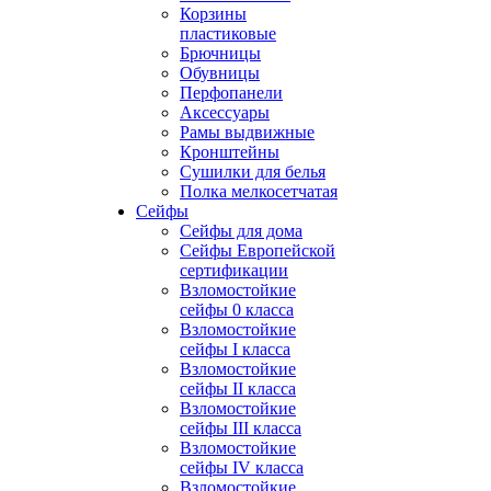
Корзины
пластиковые
Брючницы
Обувницы
Перфопанели
Аксессуары
Рамы выдвижные
Кронштейны
Сушилки для белья
Полка мелкосетчатая
Сейфы
Сейфы для дома
Сейфы Европейской
сертификации
Взломостойкие
сейфы 0 класса
Взломостойкие
сейфы I класса
Взломостойкие
сейфы II класса
Взломостойкие
сейфы III класса
Взломостойкие
сейфы IV класса
Взломостойкие