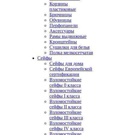
Корзины
пластиковые
Брючницы
Обувницы
Перфопанели
Аксессуары
Рамы выдвижные
Кронштейны
Сушилки для белья
Полка мелкосетчатая
Сейфы
Сейфы для дома
Сейфы Европейской
сертификации
Взломостойкие
сейфы 0 класса
Взломостойкие
сейфы I класса
Взломостойкие
сейфы II класса
Взломостойкие
сейфы III класса
Взломостойкие
сейфы IV класса
Взломостойкие