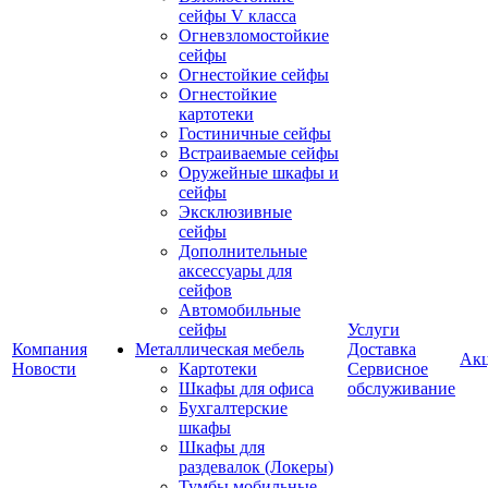
сейфы V класса
Огневзломостойкие
сейфы
Огнестойкие сейфы
Огнестойкие
картотеки
Гостиничные сейфы
Встраиваемые сейфы
Оружейные шкафы и
сейфы
Эксклюзивные
сейфы
Дополнительные
аксессуары для
сейфов
Автомобильные
сейфы
Услуги
Компания
Металлическая мебель
Доставка
Ак
Новости
Картотеки
Сервисное
Шкафы для офиса
обслуживание
Бухгалтерские
шкафы
Шкафы для
раздевалок (Локеры)
Тумбы мобильные