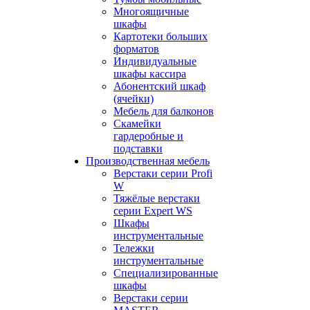
Многоящичные
шкафы
Картотеки больших
форматов
Индивидуальные
шкафы кассира
Абонентский шкаф
(ячейки)
Мебель для балконов
Скамейки
гардеробные и
подставки
Производственная мебель
Верстаки серии Profi
W
Тяжёлые верстаки
серии Expert WS
Шкафы
инструментальные
Тележки
инструментальные
Cпециализированные
шкафы
Верстаки серии