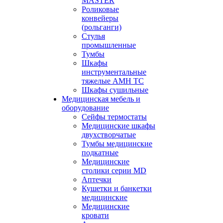
MASTER
Роликовые
конвейеры
(рольганги)
Стулья
промышленные
Тумбы
Шкафы
инструментальные
тяжелые АМН ТС
Шкафы сушильные
Медицинская мебель и
оборудование
Сейфы термостаты
Медицинские шкафы
двухстворчатые
Тумбы медицинские
подкатные
Медицинские
столики серии MD
Аптечки
Кушетки и банкетки
медицинские
Медицинские
кровати