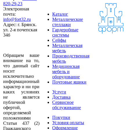
820-29-23
Электронная
почта:
Каталог
info@fort32.ru
Металлические
Адрес:
г. Брянск.
стеллажи
ул. 2-я почепская
Гардеробные
34б
системы
Сейфы
Металлическая
мебель
Обращаем ваше
Производственная
внимание на то,
мебель
что данный сайт
Медицинская
носит
мебель и
исключительно
оборудование
информационный
Почтовые ящики
характер и ни при
каких условиях
Услуги
не является
Доставка
публичной
Сервисное
офертой,
обслуживание
определяемой
Покупки
положениями
Условия оплаты
Статьи 437 (2)
Оформление
Гражданского