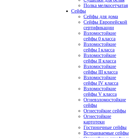
Полка мелкосетчатая
Сейфы
Сейфы для дома
Сейфы Европейской
сертификации
Взломостойкие
сейфы 0 класса
Взломостойкие
сейфы I класса
Взломостойкие
сейфы II класса
Взломостойкие
сейфы III класса
Взломостойкие
сейфы IV класса
Взломостойкие
сейфы V класса
Огневзломостойкие
сейфы
Огнестойкие сейфы
Огнестойкие
картотеки
Гостиничные сейфы
Встраиваемые сейфы