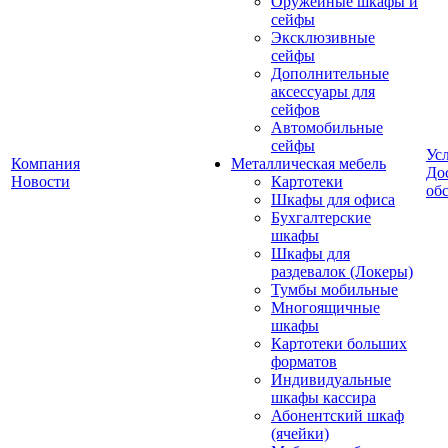
Оружейные шкафы и
сейфы
Эксклюзивные
сейфы
Дополнительные
аксессуары для
сейфов
Автомобильные
сейфы
Ус
Компания
Металлическая мебель
До
Новости
Картотеки
об
Шкафы для офиса
Бухгалтерские
шкафы
Шкафы для
раздевалок (Локеры)
Тумбы мобильные
Многоящичные
шкафы
Картотеки больших
форматов
Индивидуальные
шкафы кассира
Абонентский шкаф
(ячейки)