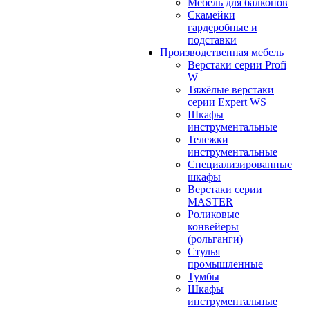
Мебель для балконов
Скамейки
гардеробные и
подставки
Производственная мебель
Верстаки серии Profi
W
Тяжёлые верстаки
серии Expert WS
Шкафы
инструментальные
Тележки
инструментальные
Cпециализированные
шкафы
Верстаки серии
MASTER
Роликовые
конвейеры
(рольганги)
Стулья
промышленные
Тумбы
Шкафы
инструментальные