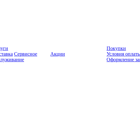
луги
Покупки
ставка
Сервисное
Акции
Условия оплат
служивание
Оформление за