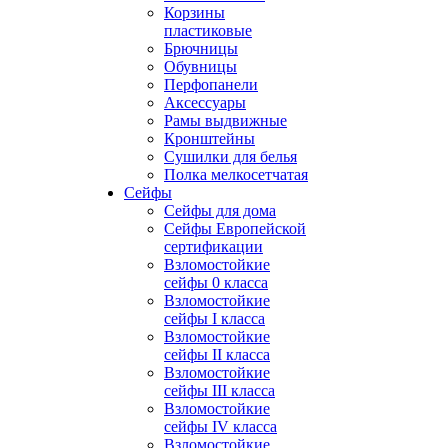
Корзины
пластиковые
Брючницы
Обувницы
Перфопанели
Аксессуары
Рамы выдвижные
Кронштейны
Сушилки для белья
Полка мелкосетчатая
Сейфы
Сейфы для дома
Сейфы Европейской
сертификации
Взломостойкие
сейфы 0 класса
Взломостойкие
сейфы I класса
Взломостойкие
сейфы II класса
Взломостойкие
сейфы III класса
Взломостойкие
сейфы IV класса
Взломостойкие