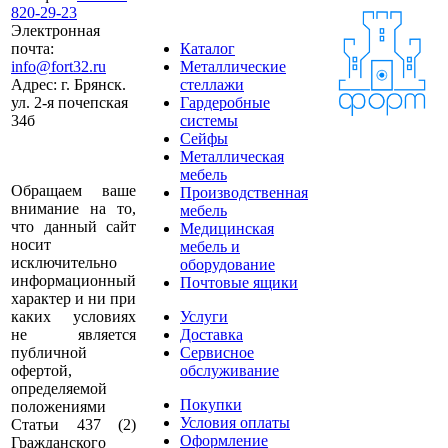
820-29-23
Электронная
почта:
Каталог
info@fort32.ru
Металлические
Адрес:
г. Брянск.
стеллажи
ул. 2-я почепская
Гардеробные
34б
системы
Сейфы
Металлическая
мебель
Обращаем ваше
Производственная
внимание на то,
мебель
что данный сайт
Медицинская
носит
мебель и
исключительно
оборудование
информационный
Почтовые ящики
характер и ни при
каких условиях
Услуги
не является
Доставка
публичной
Сервисное
офертой,
обслуживание
определяемой
Покупки
положениями
Условия оплаты
Статьи 437 (2)
Оформление
Гражданского