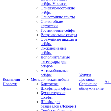
сейфы V класса
Огневзломостойкие
сейфы
Огнестойкие сейфы
Огнестойкие
картотеки
Гостиничные сейфы
Встраиваемые сейфы
Оружейные шкафы и
сейфы
Эксклюзивные
сейфы
Дополнительные
аксессуары для
сейфов
Автомобильные
сейфы
Услуги
Компания
Металлическая мебель
Доставка
Ак
Новости
Картотеки
Сервисное
Шкафы для офиса
обслуживание
Бухгалтерские
шкафы
Шкафы для
раздевалок (Локеры)
Тумбы мобильные