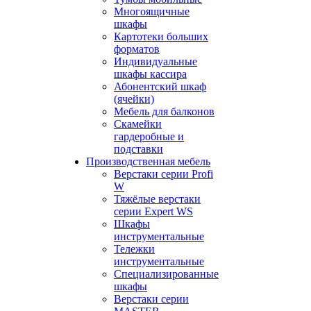
Многоящичные
шкафы
Картотеки больших
форматов
Индивидуальные
шкафы кассира
Абонентский шкаф
(ячейки)
Мебель для балконов
Скамейки
гардеробные и
подставки
Производственная мебель
Верстаки серии Profi
W
Тяжёлые верстаки
серии Expert WS
Шкафы
инструментальные
Тележки
инструментальные
Cпециализированные
шкафы
Верстаки серии