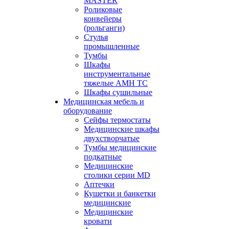
MASTER
Роликовые
конвейеры
(рольганги)
Стулья
промышленные
Тумбы
Шкафы
инструментальные
тяжелые АМН ТС
Шкафы сушильные
Медицинская мебель и
оборудование
Сейфы термостаты
Медицинские шкафы
двухстворчатые
Тумбы медицинские
подкатные
Медицинские
столики серии MD
Аптечки
Кушетки и банкетки
медицинские
Медицинские
кровати