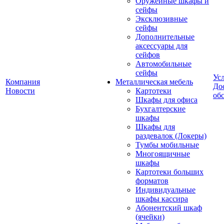
Оружейные шкафы и
сейфы
Эксклюзивные
сейфы
Дополнительные
аксессуары для
сейфов
Автомобильные
сейфы
Ус
Компания
Металлическая мебель
До
Новости
Картотеки
об
Шкафы для офиса
Бухгалтерские
шкафы
Шкафы для
раздевалок (Локеры)
Тумбы мобильные
Многоящичные
шкафы
Картотеки больших
форматов
Индивидуальные
шкафы кассира
Абонентский шкаф
(ячейки)