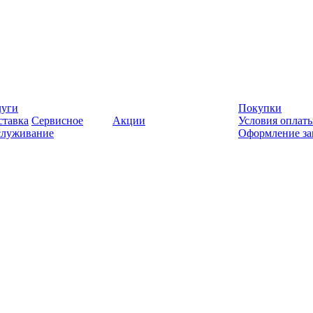
луги
Покупки
ставка
Сервисное
Акции
Условия оплат
служивание
Оформление за