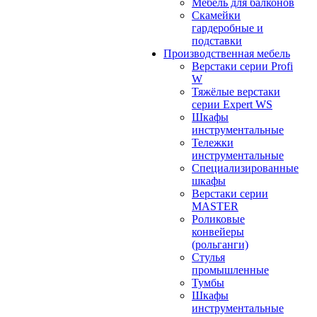
Мебель для балконов
Скамейки
гардеробные и
подставки
Производственная мебель
Верстаки серии Profi
W
Тяжёлые верстаки
серии Expert WS
Шкафы
инструментальные
Тележки
инструментальные
Cпециализированные
шкафы
Верстаки серии
MASTER
Роликовые
конвейеры
(рольганги)
Стулья
промышленные
Тумбы
Шкафы
инструментальные