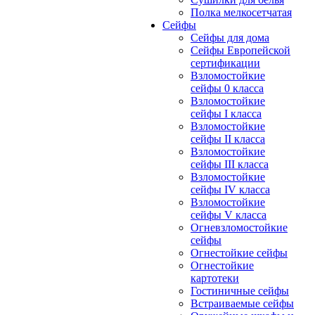
Полка мелкосетчатая
Сейфы
Сейфы для дома
Сейфы Европейской
сертификации
Взломостойкие
сейфы 0 класса
Взломостойкие
сейфы I класса
Взломостойкие
сейфы II класса
Взломостойкие
сейфы III класса
Взломостойкие
сейфы IV класса
Взломостойкие
сейфы V класса
Огневзломостойкие
сейфы
Огнестойкие сейфы
Огнестойкие
картотеки
Гостиничные сейфы
Встраиваемые сейфы