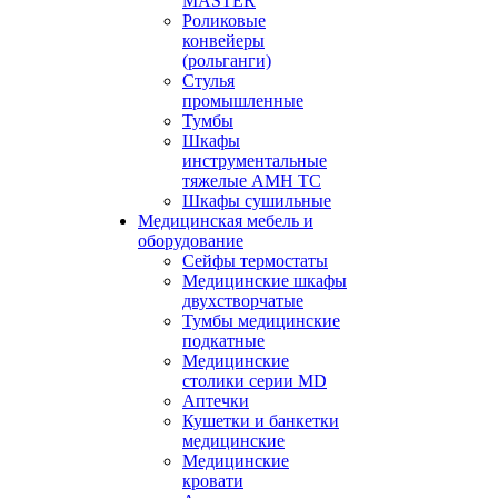
MASTER
Роликовые
конвейеры
(рольганги)
Стулья
промышленные
Тумбы
Шкафы
инструментальные
тяжелые АМН ТС
Шкафы сушильные
Медицинская мебель и
оборудование
Сейфы термостаты
Медицинские шкафы
двухстворчатые
Тумбы медицинские
подкатные
Медицинские
столики серии MD
Аптечки
Кушетки и банкетки
медицинские
Медицинские
кровати