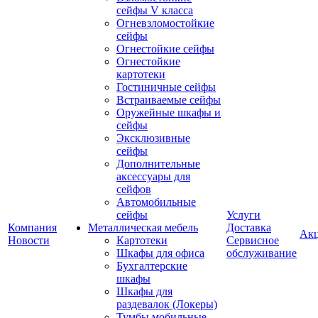
сейфы V класса
Огневзломостойкие
сейфы
Огнестойкие сейфы
Огнестойкие
картотеки
Гостиничные сейфы
Встраиваемые сейфы
Оружейные шкафы и
сейфы
Эксклюзивные
сейфы
Дополнительные
аксессуары для
сейфов
Автомобильные
сейфы
Услуги
Компания
Металлическая мебель
Доставка
Ак
Новости
Картотеки
Сервисное
Шкафы для офиса
обслуживание
Бухгалтерские
шкафы
Шкафы для
раздевалок (Локеры)
Тумбы мобильные