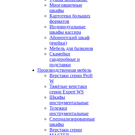
Многоящичные
шкафы
Картотеки больших
форматов
Индивидуальные
шкафы кассира
Абонентский шкаф
(ячейки)
Мебель для балконов
Скамейки
гардеробные и
подставки
Производственная мебель
Верстаки серии Profi
W
Тяжёлые верстаки
серии Expert WS
Шкафы
инструментальные
Тележки
инструментальные
Cпециализированные
шкафы
Верстаки серии