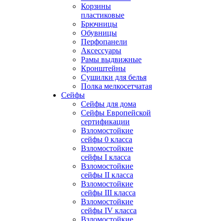
Корзины
пластиковые
Брючницы
Обувницы
Перфопанели
Аксессуары
Рамы выдвижные
Кронштейны
Сушилки для белья
Полка мелкосетчатая
Сейфы
Сейфы для дома
Сейфы Европейской
сертификации
Взломостойкие
сейфы 0 класса
Взломостойкие
сейфы I класса
Взломостойкие
сейфы II класса
Взломостойкие
сейфы III класса
Взломостойкие
сейфы IV класса
Взломостойкие