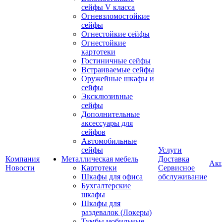
сейфы V класса
Огневзломостойкие
сейфы
Огнестойкие сейфы
Огнестойкие
картотеки
Гостиничные сейфы
Встраиваемые сейфы
Оружейные шкафы и
сейфы
Эксклюзивные
сейфы
Дополнительные
аксессуары для
сейфов
Автомобильные
сейфы
Услуги
Компания
Металлическая мебель
Доставка
Ак
Новости
Картотеки
Сервисное
Шкафы для офиса
обслуживание
Бухгалтерские
шкафы
Шкафы для
раздевалок (Локеры)
Тумбы мобильные