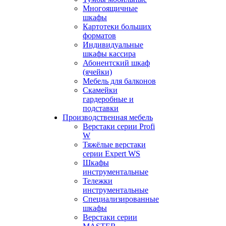
Многоящичные
шкафы
Картотеки больших
форматов
Индивидуальные
шкафы кассира
Абонентский шкаф
(ячейки)
Мебель для балконов
Скамейки
гардеробные и
подставки
Производственная мебель
Верстаки серии Profi
W
Тяжёлые верстаки
серии Expert WS
Шкафы
инструментальные
Тележки
инструментальные
Cпециализированные
шкафы
Верстаки серии