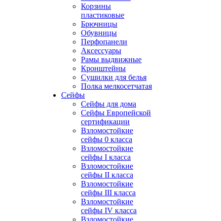
Корзины
пластиковые
Брючницы
Обувницы
Перфопанели
Аксессуары
Рамы выдвижные
Кронштейны
Сушилки для белья
Полка мелкосетчатая
Сейфы
Сейфы для дома
Сейфы Европейской
сертификации
Взломостойкие
сейфы 0 класса
Взломостойкие
сейфы I класса
Взломостойкие
сейфы II класса
Взломостойкие
сейфы III класса
Взломостойкие
сейфы IV класса
Взломостойкие