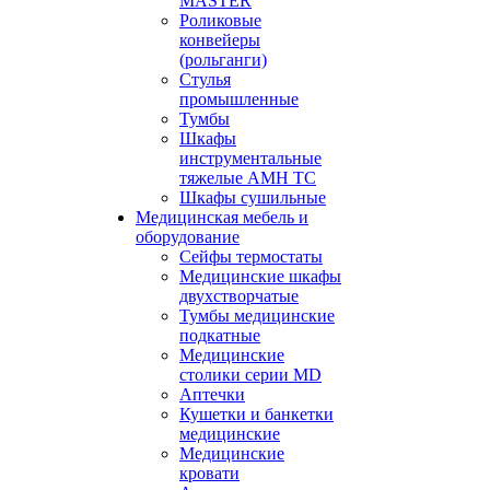
MASTER
Роликовые
конвейеры
(рольганги)
Стулья
промышленные
Тумбы
Шкафы
инструментальные
тяжелые АМН ТС
Шкафы сушильные
Медицинская мебель и
оборудование
Сейфы термостаты
Медицинские шкафы
двухстворчатые
Тумбы медицинские
подкатные
Медицинские
столики серии MD
Аптечки
Кушетки и банкетки
медицинские
Медицинские
кровати