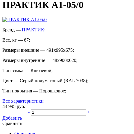
ПРАКТИК A1-05/0
Бренд
—
ПРАКТИК
;
Вес, кг
—
67
;
Размеры внешние
—
491x995x675
;
Размеры внутренние
—
48x900x620
;
Тип замка
—
Ключевой
;
Цвет
—
Cерый полуматовый (RAL 7038)
;
Тип покрытия
—
Порошковое
;
Все характеристики
43 995
руб.
-
+
Добавить
Сравнить
Описание