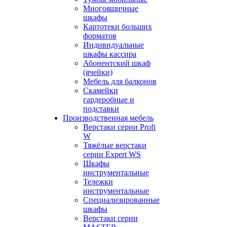
Многоящичные
шкафы
Картотеки больших
форматов
Индивидуальные
шкафы кассира
Абонентский шкаф
(ячейки)
Мебель для балконов
Скамейки
гардеробные и
подставки
Производственная мебель
Верстаки серии Profi
W
Тяжёлые верстаки
серии Expert WS
Шкафы
инструментальные
Тележки
инструментальные
Cпециализированные
шкафы
Верстаки серии