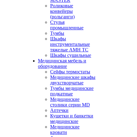
MASTER
Роликовые
конвейеры
(рольганги)
Стулья
промышленные
Тумбы
Шкафы
инструментальные
тяжелые АМН ТС
Шкафы сушильные
Медицинская мебель и
оборудование
Сейфы термостаты
Медицинские шкафы
двухстворчатые
Тумбы медицинские
подкатные
Медицинские
столики серии MD
Аптечки
Кушетки и банкетки
медицинские
Медицинские
кровати