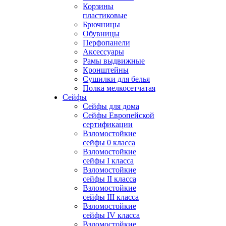
Корзины
пластиковые
Брючницы
Обувницы
Перфопанели
Аксессуары
Рамы выдвижные
Кронштейны
Сушилки для белья
Полка мелкосетчатая
Сейфы
Сейфы для дома
Сейфы Европейской
сертификации
Взломостойкие
сейфы 0 класса
Взломостойкие
сейфы I класса
Взломостойкие
сейфы II класса
Взломостойкие
сейфы III класса
Взломостойкие
сейфы IV класса
Взломостойкие