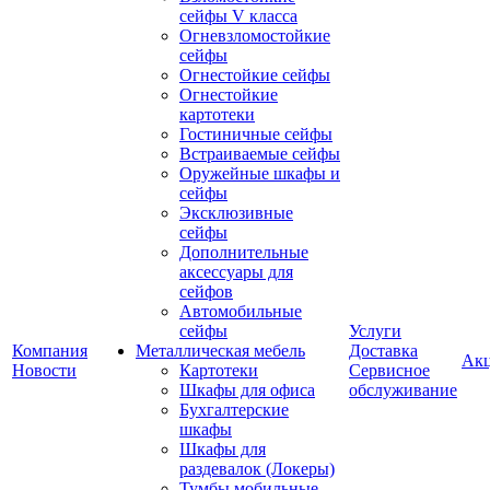
сейфы V класса
Огневзломостойкие
сейфы
Огнестойкие сейфы
Огнестойкие
картотеки
Гостиничные сейфы
Встраиваемые сейфы
Оружейные шкафы и
сейфы
Эксклюзивные
сейфы
Дополнительные
аксессуары для
сейфов
Автомобильные
сейфы
Услуги
Компания
Металлическая мебель
Доставка
Ак
Новости
Картотеки
Сервисное
Шкафы для офиса
обслуживание
Бухгалтерские
шкафы
Шкафы для
раздевалок (Локеры)
Тумбы мобильные