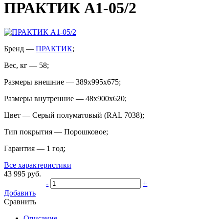
ПРАКТИК A1-05/2
Бренд
—
ПРАКТИК
;
Вес, кг
—
58
;
Размеры внешние
—
389x995x675
;
Размеры внутренние
—
48x900x620
;
Цвет
—
Cерый полуматовый (RAL 7038)
;
Тип покрытия
—
Порошковое
;
Гарантия
—
1 год
;
Все характеристики
43 995
руб.
-
+
Добавить
Сравнить
Описание