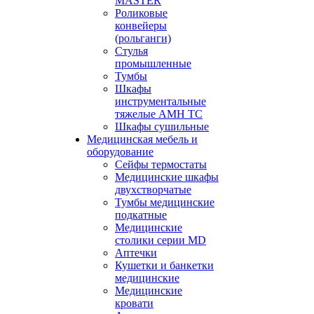
MASTER
Роликовые
конвейеры
(рольганги)
Стулья
промышленные
Тумбы
Шкафы
инструментальные
тяжелые АМН ТС
Шкафы сушильные
Медицинская мебель и
оборудование
Сейфы термостаты
Медицинские шкафы
двухстворчатые
Тумбы медицинские
подкатные
Медицинские
столики серии MD
Аптечки
Кушетки и банкетки
медицинские
Медицинские
кровати