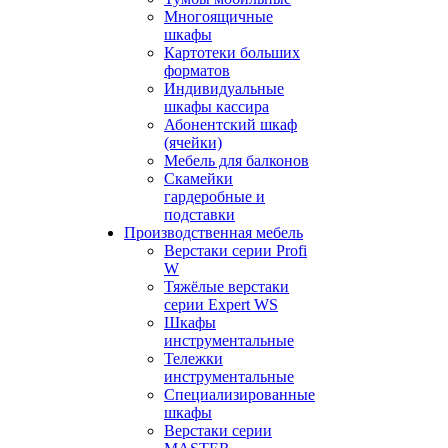
Многоящичные
шкафы
Картотеки больших
форматов
Индивидуальные
шкафы кассира
Абонентский шкаф
(ячейки)
Мебель для балконов
Скамейки
гардеробные и
подставки
Производственная мебель
Верстаки серии Profi
W
Тяжёлые верстаки
серии Expert WS
Шкафы
инструментальные
Тележки
инструментальные
Cпециализированные
шкафы
Верстаки серии