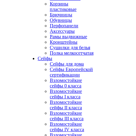
Корзины
пластиковые
Брючницы
Обувницы
Перфопанели
Аксессуары
Рамы выдвижные
Кронштейны
Сушилки для белья
Полка мелкосетчатая
Сейфы
Сейфы для дома
Сейфы Европейской
сертификации
Взломостойкие
сейфы 0 класса
Взломостойкие
сейфы I класса
Взломостойкие
сейфы II класса
Взломостойкие
сейфы III класса
Взломостойкие
сейфы IV класса
Взломостойкие