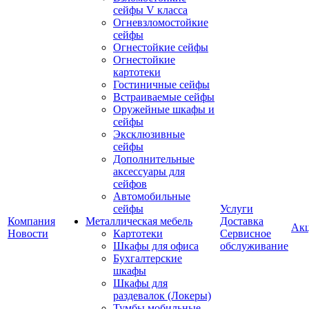
сейфы V класса
Огневзломостойкие
сейфы
Огнестойкие сейфы
Огнестойкие
картотеки
Гостиничные сейфы
Встраиваемые сейфы
Оружейные шкафы и
сейфы
Эксклюзивные
сейфы
Дополнительные
аксессуары для
сейфов
Автомобильные
сейфы
Услуги
Компания
Металлическая мебель
Доставка
Ак
Новости
Картотеки
Сервисное
Шкафы для офиса
обслуживание
Бухгалтерские
шкафы
Шкафы для
раздевалок (Локеры)
Тумбы мобильные