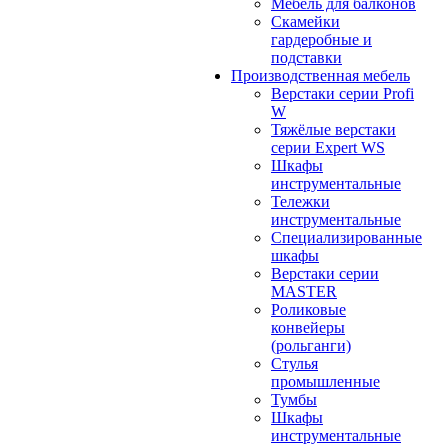
Мебель для балконов
Скамейки
гардеробные и
подставки
Производственная мебель
Верстаки серии Profi
W
Тяжёлые верстаки
серии Expert WS
Шкафы
инструментальные
Тележки
инструментальные
Cпециализированные
шкафы
Верстаки серии
MASTER
Роликовые
конвейеры
(рольганги)
Стулья
промышленные
Тумбы
Шкафы
инструментальные