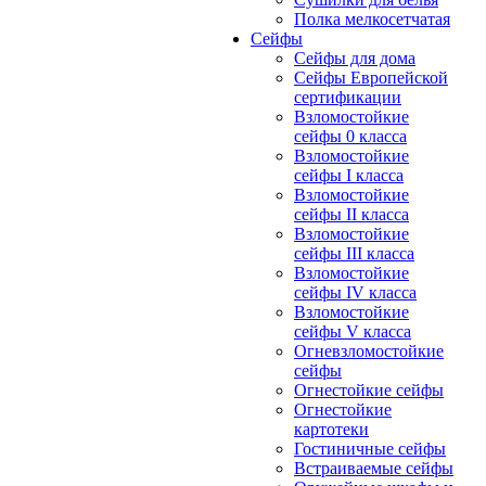
Полка мелкосетчатая
Сейфы
Сейфы для дома
Сейфы Европейской
сертификации
Взломостойкие
сейфы 0 класса
Взломостойкие
сейфы I класса
Взломостойкие
сейфы II класса
Взломостойкие
сейфы III класса
Взломостойкие
сейфы IV класса
Взломостойкие
сейфы V класса
Огневзломостойкие
сейфы
Огнестойкие сейфы
Огнестойкие
картотеки
Гостиничные сейфы
Встраиваемые сейфы