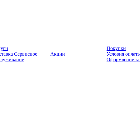
луги
Покупки
ставка
Сервисное
Акции
Условия оплат
служивание
Оформление за