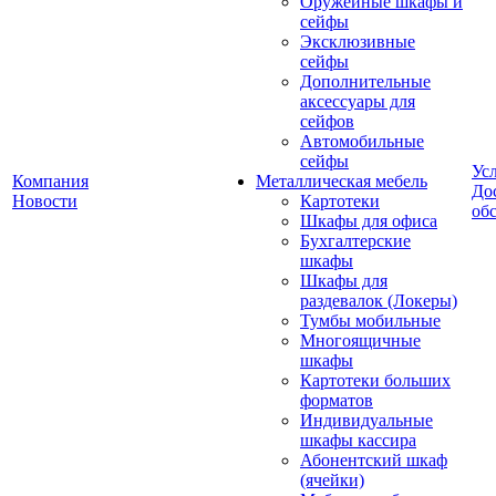
Оружейные шкафы и
сейфы
Эксклюзивные
сейфы
Дополнительные
аксессуары для
сейфов
Автомобильные
сейфы
Ус
Компания
Металлическая мебель
До
Новости
Картотеки
об
Шкафы для офиса
Бухгалтерские
шкафы
Шкафы для
раздевалок (Локеры)
Тумбы мобильные
Многоящичные
шкафы
Картотеки больших
форматов
Индивидуальные
шкафы кассира
Абонентский шкаф
(ячейки)