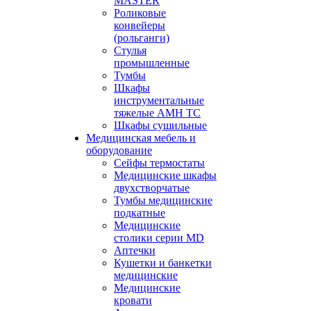
MASTER
Роликовые
конвейеры
(рольганги)
Стулья
промышленные
Тумбы
Шкафы
инструментальные
тяжелые АМН ТС
Шкафы сушильные
Медицинская мебель и
оборудование
Сейфы термостаты
Медицинские шкафы
двухстворчатые
Тумбы медицинские
подкатные
Медицинские
столики серии MD
Аптечки
Кушетки и банкетки
медицинские
Медицинские
кровати