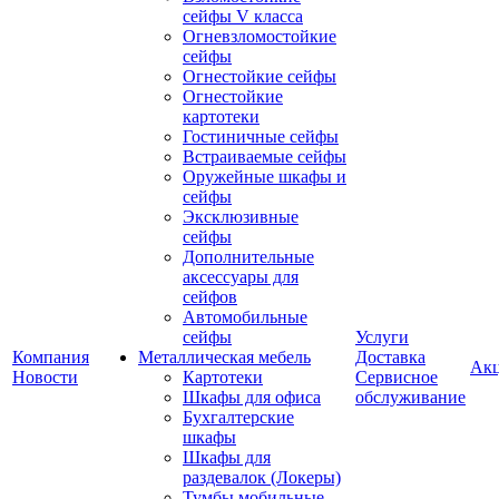
сейфы V класса
Огневзломостойкие
сейфы
Огнестойкие сейфы
Огнестойкие
картотеки
Гостиничные сейфы
Встраиваемые сейфы
Оружейные шкафы и
сейфы
Эксклюзивные
сейфы
Дополнительные
аксессуары для
сейфов
Автомобильные
сейфы
Услуги
Компания
Металлическая мебель
Доставка
Ак
Новости
Картотеки
Сервисное
Шкафы для офиса
обслуживание
Бухгалтерские
шкафы
Шкафы для
раздевалок (Локеры)
Тумбы мобильные