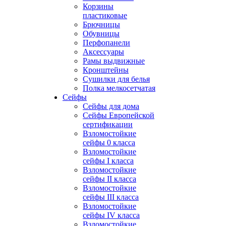
Корзины
пластиковые
Брючницы
Обувницы
Перфопанели
Аксессуары
Рамы выдвижные
Кронштейны
Сушилки для белья
Полка мелкосетчатая
Сейфы
Сейфы для дома
Сейфы Европейской
сертификации
Взломостойкие
сейфы 0 класса
Взломостойкие
сейфы I класса
Взломостойкие
сейфы II класса
Взломостойкие
сейфы III класса
Взломостойкие
сейфы IV класса
Взломостойкие