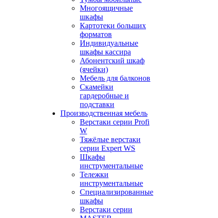
Многоящичные
шкафы
Картотеки больших
форматов
Индивидуальные
шкафы кассира
Абонентский шкаф
(ячейки)
Мебель для балконов
Скамейки
гардеробные и
подставки
Производственная мебель
Верстаки серии Profi
W
Тяжёлые верстаки
серии Expert WS
Шкафы
инструментальные
Тележки
инструментальные
Cпециализированные
шкафы
Верстаки серии