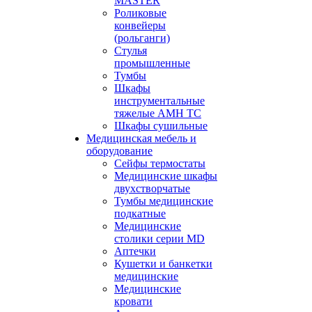
MASTER
Роликовые
конвейеры
(рольганги)
Стулья
промышленные
Тумбы
Шкафы
инструментальные
тяжелые АМН ТС
Шкафы сушильные
Медицинская мебель и
оборудование
Сейфы термостаты
Медицинские шкафы
двухстворчатые
Тумбы медицинские
подкатные
Медицинские
столики серии MD
Аптечки
Кушетки и банкетки
медицинские
Медицинские
кровати