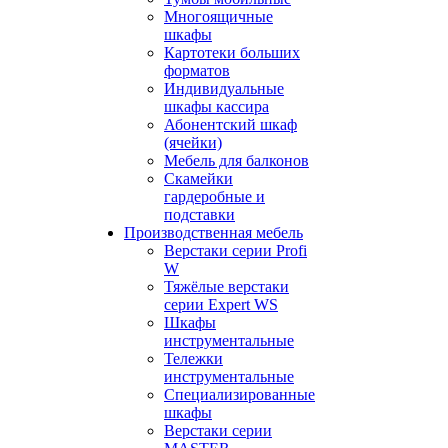
Многоящичные
шкафы
Картотеки больших
форматов
Индивидуальные
шкафы кассира
Абонентский шкаф
(ячейки)
Мебель для балконов
Скамейки
гардеробные и
подставки
Производственная мебель
Верстаки серии Profi
W
Тяжёлые верстаки
серии Expert WS
Шкафы
инструментальные
Тележки
инструментальные
Cпециализированные
шкафы
Верстаки серии