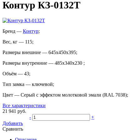
Контур КЗ-0132Т
Бренд
—
Контур
;
Вес, кг
—
115
;
Размеры внешние
—
645х450х395
;
Размеры внутренние
—
485x340x230
;
Объём
—
43
;
Тип замка
—
ключевой
;
Цвет
—
Серый с эффектом молотковой эмали (RAL 7038)
;
Все характеристики
21 941
руб.
-
+
Добавить
Сравнить
Описание