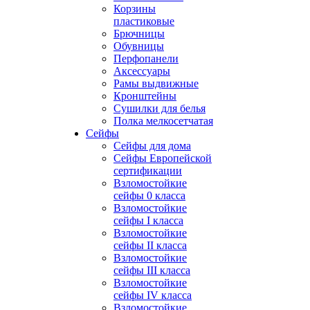
Корзины
пластиковые
Брючницы
Обувницы
Перфопанели
Аксессуары
Рамы выдвижные
Кронштейны
Сушилки для белья
Полка мелкосетчатая
Сейфы
Сейфы для дома
Сейфы Европейской
сертификации
Взломостойкие
сейфы 0 класса
Взломостойкие
сейфы I класса
Взломостойкие
сейфы II класса
Взломостойкие
сейфы III класса
Взломостойкие
сейфы IV класса
Взломостойкие