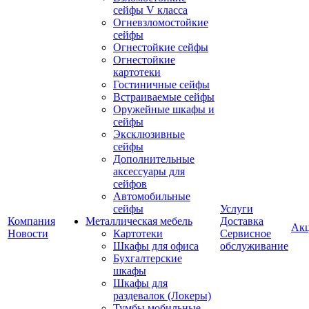
сейфы V класса
Огневзломостойкие
сейфы
Огнестойкие сейфы
Огнестойкие
картотеки
Гостиничные сейфы
Встраиваемые сейфы
Оружейные шкафы и
сейфы
Эксклюзивные
сейфы
Дополнительные
аксессуары для
сейфов
Автомобильные
сейфы
Услуги
Компания
Металлическая мебель
Доставка
Ак
Новости
Картотеки
Сервисное
Шкафы для офиса
обслуживание
Бухгалтерские
шкафы
Шкафы для
раздевалок (Локеры)
Тумбы мобильные