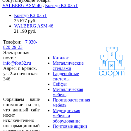
Сопутствующие товары
VALBERG ASM 46
,
Контур КЗ-035Т
Контур КЗ-035Т
25 677
руб.
VALBERG ASM 46
21 190
руб.
Телефон:
+7 930-
820-29-23
Электронная
почта:
Каталог
info@fort32.ru
Металлические
Адрес:
г. Брянск.
стеллажи
ул. 2-я почепская
Гардеробные
34б
системы
Сейфы
Металлическая
мебель
Обращаем ваше
Производственная
внимание на то,
мебель
что данный сайт
Медицинская
носит
мебель и
исключительно
оборудование
информационный
Почтовые ящики
характер и ни при