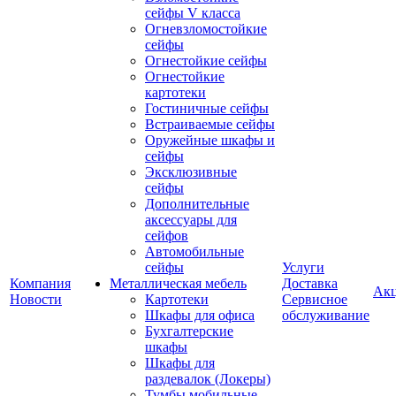
сейфы V класса
Огневзломостойкие
сейфы
Огнестойкие сейфы
Огнестойкие
картотеки
Гостиничные сейфы
Встраиваемые сейфы
Оружейные шкафы и
сейфы
Эксклюзивные
сейфы
Дополнительные
аксессуары для
сейфов
Автомобильные
сейфы
Услуги
Компания
Металлическая мебель
Доставка
Ак
Новости
Картотеки
Сервисное
Шкафы для офиса
обслуживание
Бухгалтерские
шкафы
Шкафы для
раздевалок (Локеры)
Тумбы мобильные