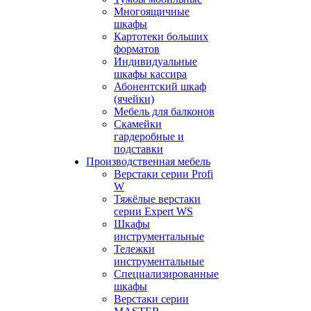
Многоящичные
шкафы
Картотеки больших
форматов
Индивидуальные
шкафы кассира
Абонентский шкаф
(ячейки)
Мебель для балконов
Скамейки
гардеробные и
подставки
Производственная мебель
Верстаки серии Profi
W
Тяжёлые верстаки
серии Expert WS
Шкафы
инструментальные
Тележки
инструментальные
Cпециализированные
шкафы
Верстаки серии