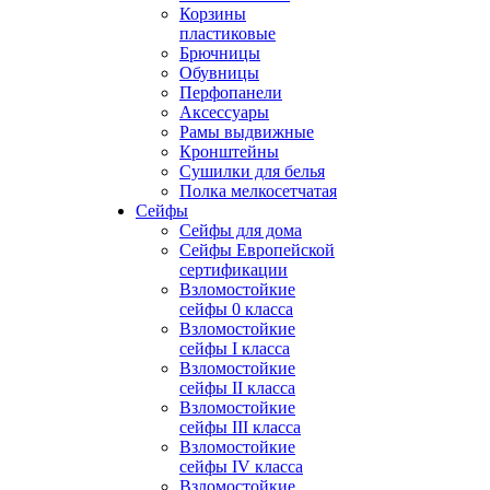
Корзины
пластиковые
Брючницы
Обувницы
Перфопанели
Аксессуары
Рамы выдвижные
Кронштейны
Сушилки для белья
Полка мелкосетчатая
Сейфы
Сейфы для дома
Сейфы Европейской
сертификации
Взломостойкие
сейфы 0 класса
Взломостойкие
сейфы I класса
Взломостойкие
сейфы II класса
Взломостойкие
сейфы III класса
Взломостойкие
сейфы IV класса
Взломостойкие