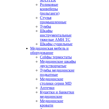
MASTER
Роликовые
конвейеры
(рольганги)
Стулья
промышленные
Тумбы
Шкафы
инструментальные
тяжелые АМН ТС
Шкафы сушильные
Медицинская мебель и
оборудование
Сейфы термостаты
Медицинские шкафы
двухстворчатые
Тумбы медицинские
подкатные
Медицинские
столики серии MD
Аптечки
Кушетки и банкетки
медицинские
Медицинские
кровати