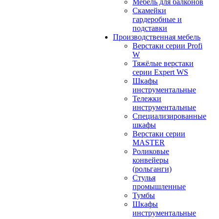
Мебель для балконов
Скамейки
гардеробные и
подставки
Производственная мебель
Верстаки серии Profi
W
Тяжёлые верстаки
серии Expert WS
Шкафы
инструментальные
Тележки
инструментальные
Cпециализированные
шкафы
Верстаки серии
MASTER
Роликовые
конвейеры
(рольганги)
Стулья
промышленные
Тумбы
Шкафы
инструментальные