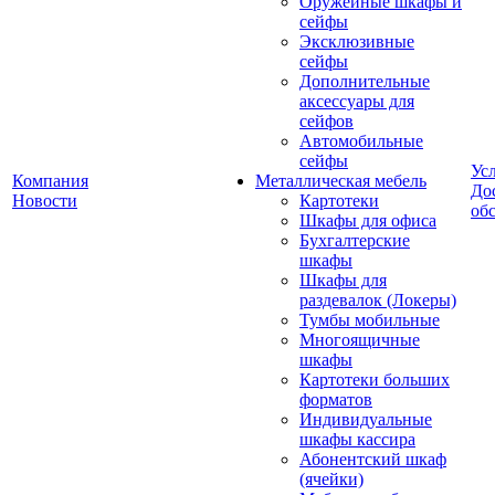
Оружейные шкафы и
сейфы
Эксклюзивные
сейфы
Дополнительные
аксессуары для
сейфов
Автомобильные
сейфы
Ус
Компания
Металлическая мебель
До
Новости
Картотеки
об
Шкафы для офиса
Бухгалтерские
шкафы
Шкафы для
раздевалок (Локеры)
Тумбы мобильные
Многоящичные
шкафы
Картотеки больших
форматов
Индивидуальные
шкафы кассира
Абонентский шкаф
(ячейки)