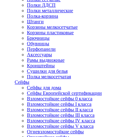
Полки ЛДСП
Полки металлические
Полка-корзина
Штанги
Корзины мелкосетчатые
Корзины пластиковые
Брючницы
Обувницы
Перфопанели
Аксессуары
Рамы выдвижные
Кронштейны
Сушилки для белья
Полка мелкосетчатая
Сейфы
Сейфы для дома
Сейфы Европейской сертификации
Взломостойкие сейфы 0 класса
Взломостойкие сейфы I класса
Взломостойкие сейфы II класса
Взломостойкие сейфы III класса
Взломостойкие сейфы IV класса
Взломостойкие сейфы V класса
Огневзломостойкие сейфы