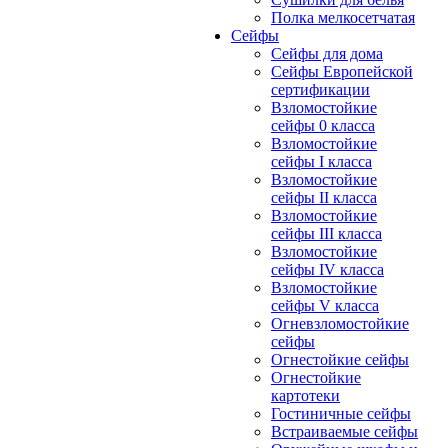
Полка мелкосетчатая
Сейфы
Сейфы для дома
Сейфы Европейской
сертификации
Взломостойкие
сейфы 0 класса
Взломостойкие
сейфы I класса
Взломостойкие
сейфы II класса
Взломостойкие
сейфы III класса
Взломостойкие
сейфы IV класса
Взломостойкие
сейфы V класса
Огневзломостойкие
сейфы
Огнестойкие сейфы
Огнестойкие
картотеки
Гостиничные сейфы
Встраиваемые сейфы