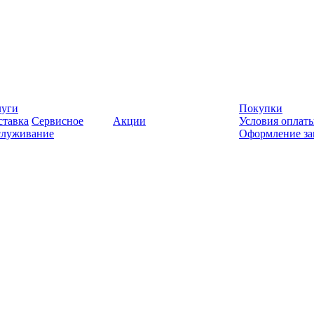
луги
Покупки
ставка
Сервисное
Акции
Условия оплат
служивание
Оформление за