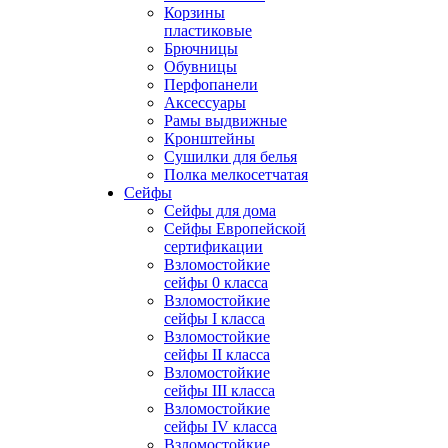
Корзины
пластиковые
Брючницы
Обувницы
Перфопанели
Аксессуары
Рамы выдвижные
Кронштейны
Сушилки для белья
Полка мелкосетчатая
Сейфы
Сейфы для дома
Сейфы Европейской
сертификации
Взломостойкие
сейфы 0 класса
Взломостойкие
сейфы I класса
Взломостойкие
сейфы II класса
Взломостойкие
сейфы III класса
Взломостойкие
сейфы IV класса
Взломостойкие