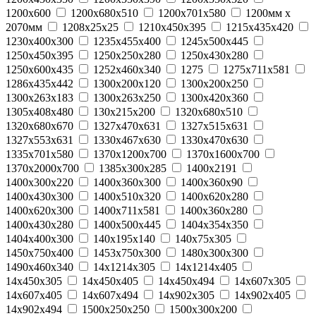
1200x600
1200x680x510
1200x701x580
1200мм х
2070мм
1208x25x25
1210х450х395
1215х435х420
1230x400x300
1235х455х400
1245х500х445
1250x450x395
1250х250х280
1250х430х280
1250х600х435
1252x460x340
1275
1275x711x581
1286x435x442
1300x200x120
1300x200x250
1300x263x183
1300x263x250
1300х420х360
1305x408x480
130х215х200
1320x680x510
1320x680x670
1327x470x631
1327x515x631
1327x553x631
1330x467x630
1330x470x630
1335x701x580
1370x1200x700
1370x1600x700
1370x2000x700
1385x300x285
1400x2191
1400x300x220
1400x360x300
1400x360x90
1400x430x300
1400x510x320
1400x620x280
1400x620x300
1400x711x581
1400х360х280
1400х430х280
1400х500х445
1404x354x350
1404x400x300
140x195x140
140х75х305
1450x750x400
1453x750x300
1480x300x300
1490x460x340
14x1214x305
14x1214x405
14x450x305
14x450x405
14x450x494
14x607x305
14x607x405
14x607x494
14x902x305
14x902x405
14x902x494
1500x250x250
1500x300x200