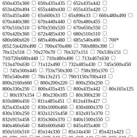
650x435x360
650х435х435
652х435х442
653x420x494
655x440x430
655х435х420
655х455х400
65x600x33
65x896x33
660x480x490
670x440x380
670x440x440
670x480x455
670x510x510
670x550x520
670x650x550
670х420х360
672x485x430
680x510x510
680x680x620
685x408x480
685х540х490
700*
(652.5)x420x490
700x470x490
700х880х390
70x12x518
70x270x70
70x327x151
70x530x151
710/720x680x440
710x480x490
713x467x630
713x470x630
71x12x490
732x485x430
745x500x450
745х500х445
753x750x300
758х395х370
785х540х490
78x13x215
790/1150x700x410
800x2160x660
800х200х220
800х250х250
800х330х250
800х435х435
800х435х442
80x165x125
80x197x154
80x230x185
80x300x230
810x880x450
811x485x451
812x419x427
825х435х420
830x1000x460
830x600x370
830х330х250
832x1215x458
832x915x370
832x915x458
835х360х370
840x1500x550
840x460x640
840x600x640
845х455х400
850x510x510
85x14x330
85x14x430
85x421x423