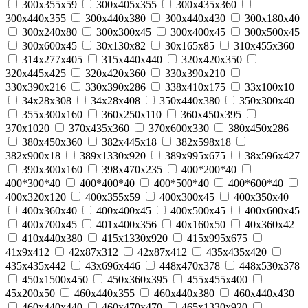
300x355x59
300x405x355
300x435x360
300x440x355
300x440x380
300x440x430
300х180х40
300х240х80
300х300х45
300х400х45
300х500х45
300х600х45
30x130x82
30x165x85
310х455х360
314x277x405
315x440x440
320x420x350
320x445x425
320х420х360
330x390x210
330x390x216
330x390x286
338x410x175
33x100x10
34x28x308
34x28x408
350x440x380
350х300х40
355х300х160
360x250x110
360х450х395
370x1020
370x435x360
370x600x330
380x450x286
380x450x360
382x445x18
382x598x18
382x900x18
389x1330x920
389x995x675
38x596x427
390x300x160
398x470x235
400*200*40
400*300*40
400*400*40
400*500*40
400*600*40
400x320x120
400x355x59
400х300х45
400х350х40
400х360х40
400х400х45
400х500х45
400х600х45
400х700х45
401x400x356
40x160x50
40x360x42
410x440x380
415x1330x920
415x995x675
41x9x412
42x87x312
42x87x412
435х435х420
435х435х442
43x696x446
448x470x378
448x530x378
450x1500x450
450х360х395
455х455х400
45x200x50
460x440x355
460x440x380
460x440x430
460x440x440
460x470x470
465x1330x920