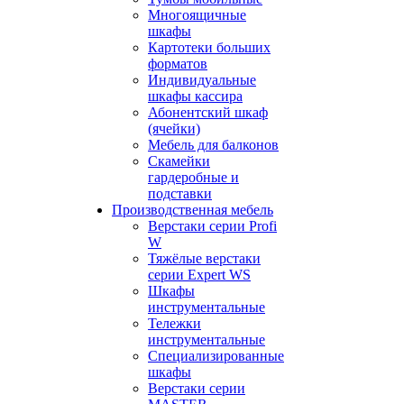
Многоящичные
шкафы
Картотеки больших
форматов
Индивидуальные
шкафы кассира
Абонентский шкаф
(ячейки)
Мебель для балконов
Скамейки
гардеробные и
подставки
Производственная мебель
Верстаки серии Profi
W
Тяжёлые верстаки
серии Expert WS
Шкафы
инструментальные
Тележки
инструментальные
Cпециализированные
шкафы
Верстаки серии