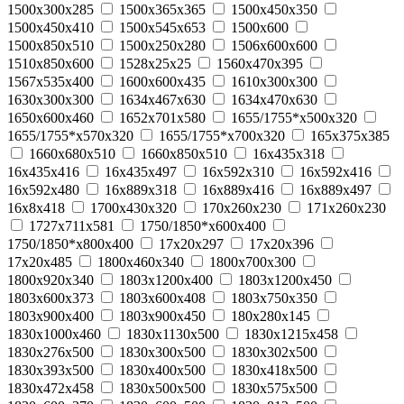
1500x300x285
1500x365x365
1500x450x350
1500x450x410
1500x545x653
1500x600
1500x850x510
1500х250х280
1506х600х600
1510x850x600
1528x25x25
1560х470х395
1567x535x400
1600х600х435
1610x300x300
1630x300x300
1634x467x630
1634x470x630
1650x600x460
1652x701x580
1655/1755*x500x320
1655/1755*x570x320
1655/1755*x700x320
165х375х385
1660x680x510
1660x850x510
16x435x318
16x435x416
16x435x497
16x592x310
16x592x416
16x592x480
16x889x318
16x889x416
16x889x497
16x8x418
1700x430x320
170x260x230
171x260x230
1727x711x581
1750/1850*x600x400
1750/1850*x800x400
17x20x297
17x20x396
17x20x485
1800x460x340
1800x700x300
1800x920x340
1803x1200x400
1803x1200x450
1803x600x373
1803x600x408
1803x750x350
1803x900x400
1803x900x450
180x280x145
1830x1000x460
1830x1130x500
1830x1215x458
1830x276x500
1830x300x500
1830x302x500
1830x393x500
1830x400x500
1830x418x500
1830x472x458
1830x500x500
1830x575x500