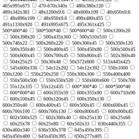
465x995x675
470-670x340x
480x380x120
489x342x381
48x1260x9.6
48x600x109
48x650x9.6
48x896x109
48x950x9.6
490x480x455
491x1330x920
491x995x675
495x361x425
500*400*40
500*500*40
500*600*40
500x1200x20
500x398x20
500x435x360
500x510x510
500x746x22
500х260х220
500х300х45
500х350х120
500х350х40
500х400х45
500х450х80
500х500х45
500х600х45
500х700х45
500х800х45
502х360х40
504x25x25
50x30x48
50x572x600
515x445x425
545x600x330
54x12x292
54x12x392
550x1000
550x1200
550x250x250
550x300x300
550x400x400
550x500x500
550x550x520
550x600x600
550x700
55x12x335
55x12x435
600*300*40
600*500*40
600*600*40
600x355x59
600x355x90
600x710x90
600х100х45
600х120х45
600х350х130
600х350х40
600х400х45
600х500х45
600х600х45
600х700х100
600х700х130
600х800х45
600х900х45
602x500x525
602х360х40
60x25x130
60x25x60
60x25x78
60x25x80
60x502x33
630x440x355
630x460x340
636x530x378
645x450x395
645x450x400
645х450х395
650x277x405