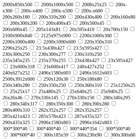
2000x850x500
2000х1000х500
2008x25x25
200x-
x300
200x-x400
200x-x500
200x-x600
200x260x180
200x310x200
200x430x400
200х160х80
200х300х200
200х400х45
200х500х45
200х600х45
205x143x81
20x595x410
20x700x150
2100x900x840
2125x975x900
2200x1000x300
2200x1000x400
2200x1000x600
220x350x310
2296x25x25
23.5x438x427
23.5x595x427
230x300x250
230x300x277
230x310x250
235х345х235
235х370х255
23x438x427
23x595x427
23x600x318
23x600x417
240x427x252
240x627x252
2496x1580x603
2496x1612x603
2500x3912x600
250x120x30
250x180x80
250x340x280
250x350x250
250x360x310
25x1250x25
25x25x17
25x480x25
25x640x25
25x940x25
26x26x46
270x330x145
270x330x150
280x340x295
280x340x317
280x350x300
280x390x280
280x400x310
282х352х257
282х352х257
285x421x423
285x578x423
287х435х327
290х435х325
2996x1580x803
2996x1642x803
300*300*40
300*400*40
300*440*354
300*500*40
300*600*40
300x185x59
300x230x90
300x300x60