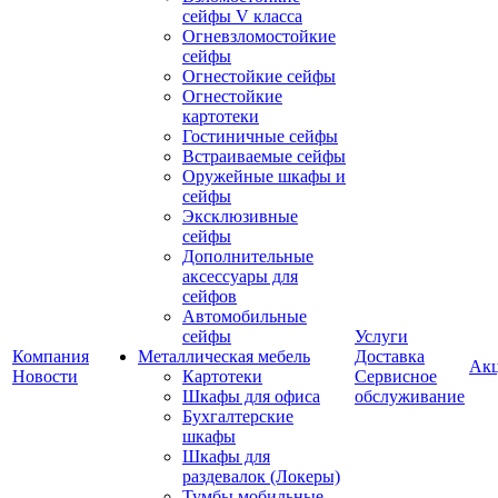
сейфы V класса
Огневзломостойкие
сейфы
Огнестойкие сейфы
Огнестойкие
картотеки
Гостиничные сейфы
Встраиваемые сейфы
Оружейные шкафы и
сейфы
Эксклюзивные
сейфы
Дополнительные
аксессуары для
сейфов
Автомобильные
сейфы
Услуги
Компания
Металлическая мебель
Доставка
Ак
Новости
Картотеки
Сервисное
Шкафы для офиса
обслуживание
Бухгалтерские
шкафы
Шкафы для
раздевалок (Локеры)
Тумбы мобильные