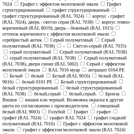
7024
Графит с эффектом молотковой эмали
Графит
структурированный
графит структурированный
графит структурированный (RAL 7024)
корпус - графит
(RAL 7024), дверь - светло серая (RAL 7038)
корпус темно-
коричневый (RAL 8019); дверь – бежевый (RAL 1015)
оттенок коричневого с эффектом молотковой эмали
серебристый антик
Серый полуматовый
Серый
полуматовый (RAL 7038)
-
Cветло-серый (RAL 7035)
cерый полуматовый
Cерый полуматовый (RAL 7038)
cерый полуматовый (RAL 7038)
Cерый полуматовый
(RAL 7038), двери синие (RAL 5002)
Cерый с эффектом
молотковой эмали
RAL 7016 муар
антрацит 0164 PE
Белый
белый
Белый (RAL 9016)
белый (RAL
9016)
белый 0101 PE
Белый структурированный
белый структурированный
белый структурированный
(RAL 7038)
белый,серый
белый,серый.
Бронза
Вишня
вишня или черный. Возможна окраска в другие
цвета по согласованию с производителем.
глянцевый
белый (RAL 9003)
Голубой
Графит
графит
графит (RAL 7024)
графит RAL 7024
графит гладкий
полуматовый (RAL 7016)
Графит с эффектом молотковой
эмали
графит с эффектом молотковой эмали (RAL 7024)