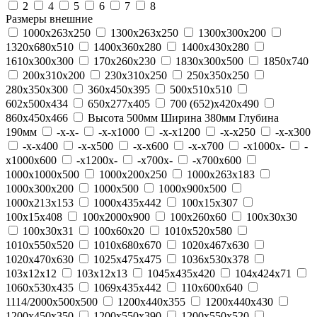
2
4
5
6
7
8
Размеры внешние
1000x263x250
1300x263x250
1300x300x200
1320x680x510
1400x360x280
1400x430x280
1610x300x300
170x260x230
1830x300x500
1850x740
200x310x200
230x310x250
250x350x250
280x350x300
360x450x395
500x510x510
602x500x434
650x277x405
700 (652)x420x490
860x450x466
Высота 500мм Ширина 380мм Глубина
190мм
-x-x-
-x-x1000
-x-x1200
-x-x250
-x-x300
-x-x400
-x-x500
-x-x600
-x-x700
-x1000x-
-
x1000x600
-x1200x-
-x700x-
-x700x600
1000x1000x500
1000x200x250
1000x263x183
1000x300x200
1000x500
1000x900x500
1000х213х153
1000х435х442
100x15x307
100x15x408
100x2000x900
100x260x60
100x30x30
100x30x31
100x60x20
1010x520x580
1010x550x520
1010x680x670
1020x467x630
1020x470x630
1025х475х475
1036x530x378
103x12x12
103x12x13
1045х435х420
104x424x71
1060x530x435
1069х435х442
110x600x640
1114/2000x500x500
1200x440x355
1200x440x430
1200x450x350
1200x550x390
1200x550x520