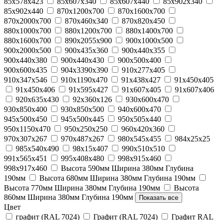
85x578x423
85x607x340
85x607x440
85x902x340
85x902x440
870x1200x700
870x1600x700
870x2000x700
870x460x340
870x820x450
880x1000x700
880x1200x700
880x1400x700
880x1600x700
890x2055x900
900x1000x500
900x2000x500
900x435x360
900x440x355
900x440x380
900x440x430
900х500х400
900х600х435
904х3390х390
910x277x405
910x347x546
910х1190x470
91x438x427
91x450x405
91x450x406
91x595x427
91x607x405
91x607x406
920x635x430
92x360x126
930x600x470
930x850x400
930x850x500
940x600x470
945x500x450
945х500х445
950x505x440
950х1150x470
950х250х250
960х420х360
970х307х267
970х487х267
980x545x455
984x25x25
985х540х490
98x15x407
990x510x510
991x565x451
995x408x480
998x915x460
998x917x460
Высота 590мм Ширина 380мм Глубина
190мм
Высота 680мм Ширина 380мм Глубина 190мм
Высота 770мм Ширина 380мм Глубина 190мм
Высота
860мм Ширина 380мм Глубина 190мм
Показать все
Цвет
графит (RAL 7024)
Графит (RAL 7024)
Графит RAL