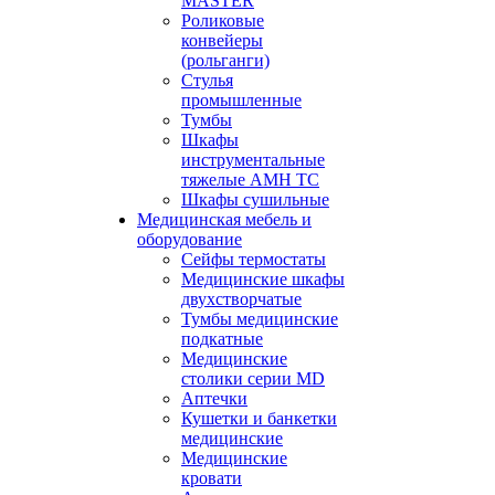
MASTER
Роликовые
конвейеры
(рольганги)
Стулья
промышленные
Тумбы
Шкафы
инструментальные
тяжелые АМН ТС
Шкафы сушильные
Медицинская мебель и
оборудование
Сейфы термостаты
Медицинские шкафы
двухстворчатые
Тумбы медицинские
подкатные
Медицинские
столики серии MD
Аптечки
Кушетки и банкетки
медицинские
Медицинские
кровати