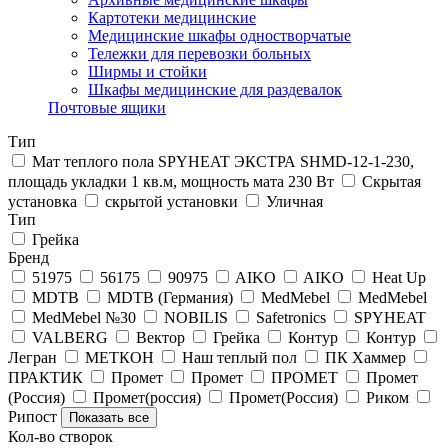
Картотеки медицинские
Медицинские шкафы одностворчатые
Тележки для перевозки больных
Ширмы и стойки
Шкафы медицинские для раздевалок
Почтовые ящики
Тип
Мат теплого пола SPYHEAT ЭКСТРА SHMD-12-1-230,
площадь укладки 1 кв.м, мощность мата 230 Вт
Скрытая
установка
скрытой установки
Уличная
Тип
Грейка
Бренд
51975
56175
90975
AIKO
AIKO
Heat Up
MDTB
MDTB (Германия)
MedMebel
MedMebel
MedMebel №30
NOBILIS
Safetronics
SPYHEAT
VALBERG
Вектор
Грейка
Контур
Контур
Легран
МЕТКОН
Наш теплый пол
ПК Хаммер
ПРАКТИК
Промет
Промет
ПРОМЕТ
Промет
(Россия)
Промет(россия)
Промет(Россия)
Риком
Рипост
Показать все
Кол-во створок