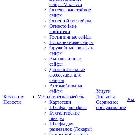
сейфы V класса
Огневзломостойкие
сейфы
Огнестойкие сейфы
Огнестойкие
картотеки
Гостиничные сейфы
Встраиваемые сейфы
Оружейные шкафы и
сейфы
Эксклюзивные
сейфы
Дополнительные
аксессуары для
сейфов
Автомобильные
сейфы
Услуги
Компания
Металлическая мебель
Доставка
Ак
Новости
Картотеки
Сервисное
Шкафы для офиса
обслуживание
Бухгалтерские
шкафы
Шкафы для
раздевалок (Локеры)
Тумбы мобильные