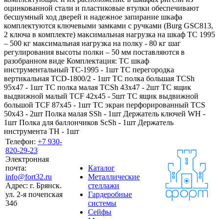
оцинкованной стали и пластиковые втулки обеспечивают
бесшумный ход дверей и надежное запирание шкафа
комплектуются ключевыми замками с ручками (Burg GSC813,
2 ключа в комплекте) максимальная нагрузка на шкаф ТС 1995
– 500 кг максимальная нагрузка на полку - 80 кг шаг
регулирования высоты полки – 50 мм поставляются в
разобранном виде Комплектация: TC шкаф
инструментальный TC-1995 - 1шт TC перегородка
вертикальная TCD-1800/2 - 1шт TC полка большая TCSh
95х47 - 1шт TC полка малая TCSh 43х47 - 2шт TC ящик
выдвижной малый TCF 42x45 - 5шт TC ящик выдвижной
большой TCF 87x45 - 1шт TC экран перфорированный TCS
50x43 - 2шт Полка малая SSh - 1шт Держатель ключей WH -
1шт Полка для баллончиков ScSh - 1шт Держатель
инструмента TH - 1шт
Телефон:
+7 930-
820-29-23
Электронная
почта:
Каталог
info@fort32.ru
Металлические
Адрес:
г. Брянск.
стеллажи
ул. 2-я почепская
Гардеробные
34б
системы
Сейфы