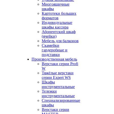
Многоящичные
шкафы
Картотеки больших
форматов
Индивидуальные
шкафы кассира
Абонентский шкаф
(ячейки)
Мебель для балконов
Скамейки
гардеробные и
подставки
Производственная мебель
Верстаки серии Profi
W
Тяжёлые верстаки
серии Expert WS
Шкафы
инструментальные
Тележки
инструментальные
Cпециализированные
шкафы
Верстаки серии