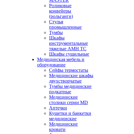
MASTER
Роликовые
конвейеры
(рольганги)
Стулья
промышленные
Тумбы
Шкафы
инструментальные
тяжелые АМН ТС
Шкафы сушильные
Медицинская мебель и
оборудование
Сейфы термостаты
Медицинские шкафы
двухстворчатые
Тумбы медицинские
подкатные
Медицинские
столики серии MD
Аптечки
Кушетки и банкетки
медицинские
Медицинские
кровати