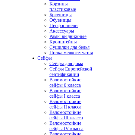
Корзины
пластиковые
Брючницы
Обувницы
Перфопанели
Аксессуары
Рамы выдвижные
Кронштейны
Сушилки для белья
Полка мелкосетчатая
Сейфы
Сейфы для дома
Сейфы Европейской
сертификации
Взломостойкие
сейфы 0 класса
Взломостойкие
сейфы I класса
Взломостойкие
сейфы II класса
Взломостойкие
сейфы III класса
Взломостойкие
сейфы IV класса
Взломостойкие