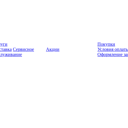
луги
Покупки
ставка
Сервисное
Акции
Условия оплат
служивание
Оформление за