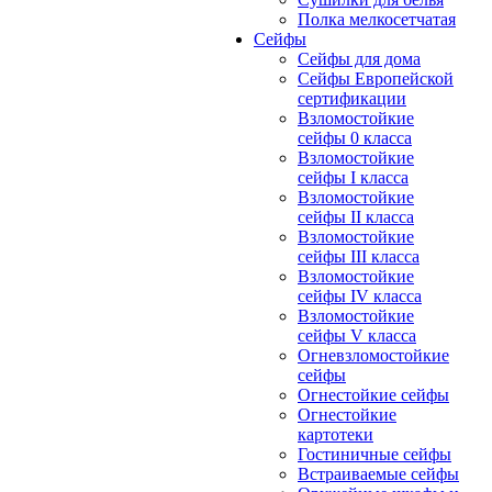
Полка мелкосетчатая
Сейфы
Сейфы для дома
Сейфы Европейской
сертификации
Взломостойкие
сейфы 0 класса
Взломостойкие
сейфы I класса
Взломостойкие
сейфы II класса
Взломостойкие
сейфы III класса
Взломостойкие
сейфы IV класса
Взломостойкие
сейфы V класса
Огневзломостойкие
сейфы
Огнестойкие сейфы
Огнестойкие
картотеки
Гостиничные сейфы
Встраиваемые сейфы