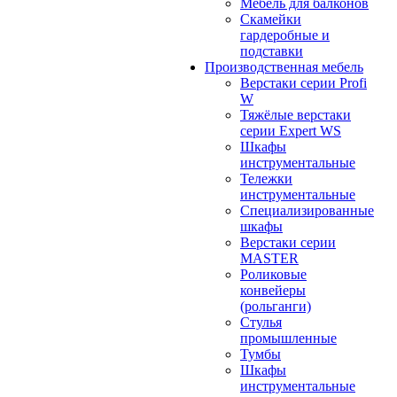
Мебель для балконов
Скамейки
гардеробные и
подставки
Производственная мебель
Верстаки серии Profi
W
Тяжёлые верстаки
серии Expert WS
Шкафы
инструментальные
Тележки
инструментальные
Cпециализированные
шкафы
Верстаки серии
MASTER
Роликовые
конвейеры
(рольганги)
Стулья
промышленные
Тумбы
Шкафы
инструментальные