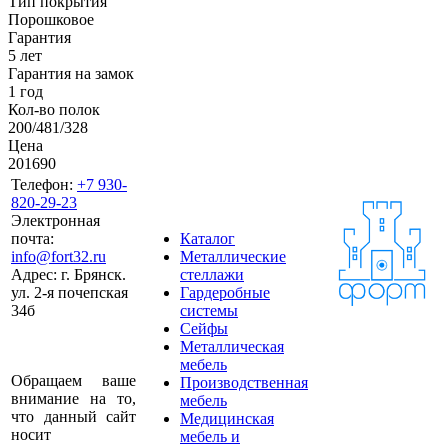
Тип покрытия
Порошковое
Гарантия
5 лет
Гарантия на замок
1 год
Кол-во полок
200/481/328
Цена
201690
Телефон:
+7 930-
820-29-23
Электронная
почта:
Каталог
info@fort32.ru
Металлические
Адрес:
г. Брянск.
стеллажи
ул. 2-я почепская
Гардеробные
34б
системы
Сейфы
Металлическая
мебель
Обращаем ваше
Производственная
внимание на то,
мебель
что данный сайт
Медицинская
носит
мебель и