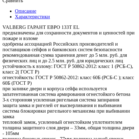
Сравнить
Описание
Характеристики
VALBERG ГАРАНТ ЕВРО 133Т EL
предназначены для сохранности документов и ценностей при
пожаре и взломе
одобрены ассоциацией Российских производителей и
поставщиков сейфов и банковских систем безопасности
рекомендованная сумма хранения денег до 5 млн. руб. для
физических лиц и до 2.5 млн. руб. для юридических лиц
устойчивость к взлому: ГОСТ Р 50862-2012: класс 1 (РСБ-С),
класс 2( ГОСТ Р)
огнестойкость: ГОСТ Р 50862-2012: класс 60Б (РСБ-С ); класс
60Б (ГОСТ Р)
при заливке двери и корпуса сейфа используется
запатентованная система армирования огнестойкого бетона
3-х сторонняя усиленная ригельная система запирания
защита замка и ригелей от высверливания и выбивания
система блокировки ригельного механизма при выбивании
замка
тепловой замок, усиленный огнестойким уплотнителем
толщина защитного слоя двери – 33мм, общая толщина двери
- 105мм
толщина боковых стенок - 77мм; толщина задней стенки –