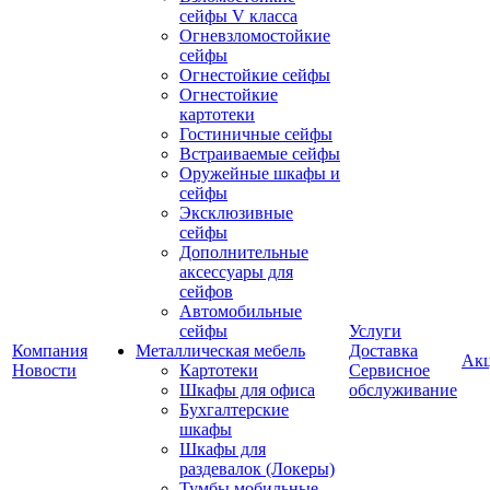
сейфы V класса
Огневзломостойкие
сейфы
Огнестойкие сейфы
Огнестойкие
картотеки
Гостиничные сейфы
Встраиваемые сейфы
Оружейные шкафы и
сейфы
Эксклюзивные
сейфы
Дополнительные
аксессуары для
сейфов
Автомобильные
сейфы
Услуги
Компания
Металлическая мебель
Доставка
Ак
Новости
Картотеки
Сервисное
Шкафы для офиса
обслуживание
Бухгалтерские
шкафы
Шкафы для
раздевалок (Локеры)
Тумбы мобильные