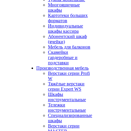
Многоящичные
шкафы
Картотеки больших
форматов
Индивидуальные
шкафы кассира
Абонентский шкаф
(ячейки)
Мебель для балконов
Скамейки
гардеробные и
подставки
Производственная мебель
Верстаки серии Profi
W
Тяжёлые верстаки
серии Expert WS
Шкафы
инструментальные
Тележки
инструментальные
Cпециализированные
шкафы
Верстаки серии