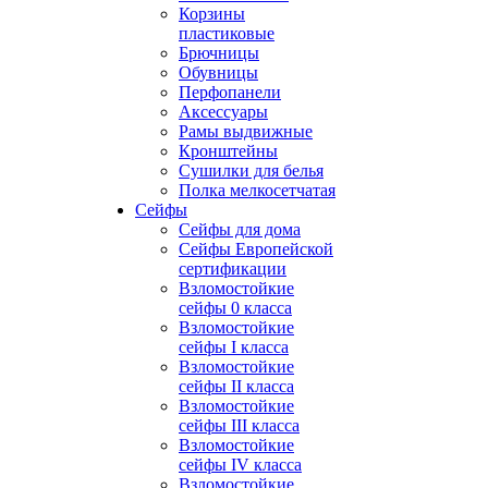
Корзины
пластиковые
Брючницы
Обувницы
Перфопанели
Аксессуары
Рамы выдвижные
Кронштейны
Сушилки для белья
Полка мелкосетчатая
Сейфы
Сейфы для дома
Сейфы Европейской
сертификации
Взломостойкие
сейфы 0 класса
Взломостойкие
сейфы I класса
Взломостойкие
сейфы II класса
Взломостойкие
сейфы III класса
Взломостойкие
сейфы IV класса
Взломостойкие