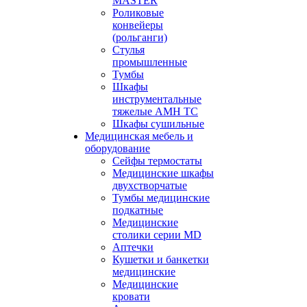
MASTER
Роликовые
конвейеры
(рольганги)
Стулья
промышленные
Тумбы
Шкафы
инструментальные
тяжелые АМН ТС
Шкафы сушильные
Медицинская мебель и
оборудование
Сейфы термостаты
Медицинские шкафы
двухстворчатые
Тумбы медицинские
подкатные
Медицинские
столики серии MD
Аптечки
Кушетки и банкетки
медицинские
Медицинские
кровати