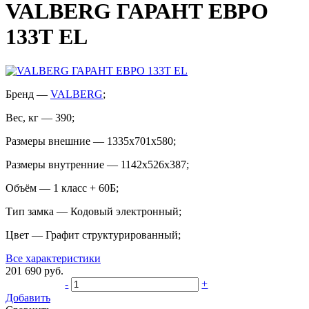
VALBERG ГАРАНТ ЕВРО
133Т EL
Бренд
—
VALBERG
;
Вес, кг
—
390
;
Размеры внешние
—
1335x701x580
;
Размеры внутренние
—
1142x526x387
;
Объём
—
1 класс + 60Б
;
Тип замка
—
Кодовый электронный
;
Цвет
—
Графит структурированный
;
Все характеристики
201 690
руб.
-
+
Добавить