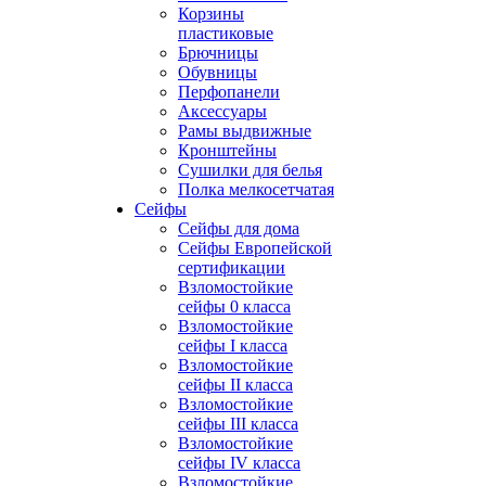
Корзины
пластиковые
Брючницы
Обувницы
Перфопанели
Аксессуары
Рамы выдвижные
Кронштейны
Сушилки для белья
Полка мелкосетчатая
Сейфы
Сейфы для дома
Сейфы Европейской
сертификации
Взломостойкие
сейфы 0 класса
Взломостойкие
сейфы I класса
Взломостойкие
сейфы II класса
Взломостойкие
сейфы III класса
Взломостойкие
сейфы IV класса
Взломостойкие