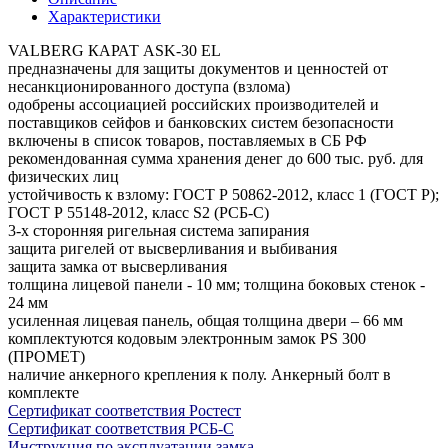
Характеристики
VALBERG КАРАТ ASK-30 EL
предназначены для защиты документов и ценностей от
несанкционированного доступа (взлома)
одобрены ассоциацией российских производителей и
поставщиков сейфов и банковских систем безопасности
включены в список товаров, поставляемых в СБ РФ
рекомендованная сумма хранения денег до 600 тыс. руб. для
физических лиц
устойчивость к взлому: ГОСТ Р 50862-2012, класс 1 (ГОСТ Р);
ГОСТ Р 55148-2012, класс S2 (РСБ-С)
3-х сторонняя ригельная система запирания
защита ригелей от высверливания и выбивания
защита замка от высверливания
толщина лицевой панели - 10 мм; толщина боковых стенок -
24 мм
усиленная лицевая панель, общая толщина двери – 66 мм
комплектуются кодовым электронным замок PS 300
(ПРОМЕТ)
наличие анкерного крепления к полу. Анкерный болт в
комплекте
Сертификат соответствия Ростест
Сертификат соответствия РСБ-С
Инструкция по эксплуатации замка