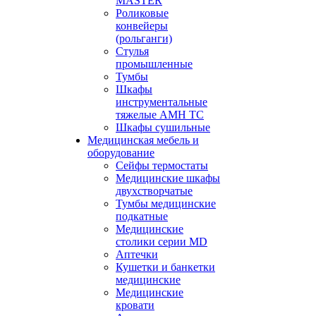
MASTER
Роликовые
конвейеры
(рольганги)
Стулья
промышленные
Тумбы
Шкафы
инструментальные
тяжелые АМН ТС
Шкафы сушильные
Медицинская мебель и
оборудование
Сейфы термостаты
Медицинские шкафы
двухстворчатые
Тумбы медицинские
подкатные
Медицинские
столики серии MD
Аптечки
Кушетки и банкетки
медицинские
Медицинские
кровати