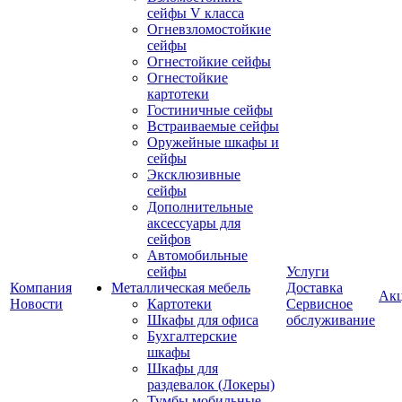
сейфы V класса
Огневзломостойкие
сейфы
Огнестойкие сейфы
Огнестойкие
картотеки
Гостиничные сейфы
Встраиваемые сейфы
Оружейные шкафы и
сейфы
Эксклюзивные
сейфы
Дополнительные
аксессуары для
сейфов
Автомобильные
сейфы
Услуги
Компания
Металлическая мебель
Доставка
Ак
Новости
Картотеки
Сервисное
Шкафы для офиса
обслуживание
Бухгалтерские
шкафы
Шкафы для
раздевалок (Локеры)
Тумбы мобильные