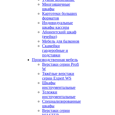
Многоящичные
шкафы
Картотеки больших
форматов
Индивидуальные
шкафы кассира
Абонентский шкаф
(ячейки)
Мебель для балконов
Скамейки
гардеробные и
подставки
Производственная мебель
Верстаки серии Profi
W
Тяжёлые верстаки
серии Expert WS
Шкафы
инструментальные
Тележки
инструментальные
Cпециализированные
шкафы
Верстаки серии