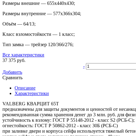
Размеры внешние
—
655x440x430
;
Размеры внутренние
—
577x366x304
;
Объём
—
64/13
;
Класс взломостойкости
—
1 класс
;
Тип замка
—
трейзер 120/366/276
;
Все характеристики
37 375
руб.
-
Добавить
Сравнить
Описание
Характеристики
VALBERG КВАРЦИТ 65Т
предназначены для защиты документов и ценностей от несанкц
рекомендованная сумма хранения денег до 3 млн. руб. для физи
устойчивость к взлому: ГОСТ Р 55148-2012 - класс S2 (РСБ-С);
огнестойкость: ГОСТ Р 50862-2012 - класс 30Б (РСБ-С)
при заливке двери и корпуса сейфа используется тяжелый бето