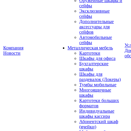
Оружейные шкафы и
сейфы
Эксклюзивные
сейфы
Дополнительные
аксессуары для
сейфов
Автомобильные
сейфы
Ус
Компания
Металлическая мебель
До
Новости
Картотеки
об
Шкафы для офиса
Бухгалтерские
шкафы
Шкафы для
раздевалок (Локеры)
Тумбы мобильные
Многоящичные
шкафы
Картотеки больших
форматов
Индивидуальные
шкафы кассира
Абонентский шкаф
(ячейки)