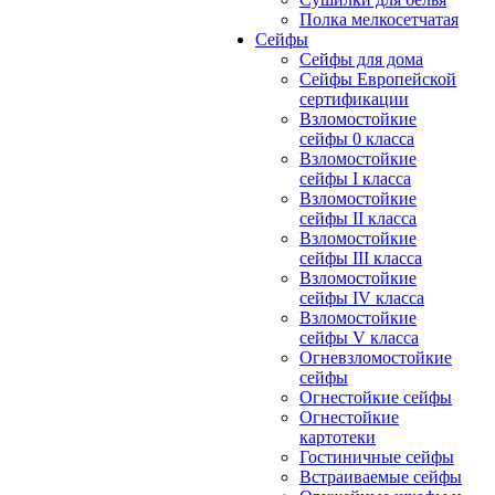
Полка мелкосетчатая
Сейфы
Сейфы для дома
Сейфы Европейской
сертификации
Взломостойкие
сейфы 0 класса
Взломостойкие
сейфы I класса
Взломостойкие
сейфы II класса
Взломостойкие
сейфы III класса
Взломостойкие
сейфы IV класса
Взломостойкие
сейфы V класса
Огневзломостойкие
сейфы
Огнестойкие сейфы
Огнестойкие
картотеки
Гостиничные сейфы
Встраиваемые сейфы