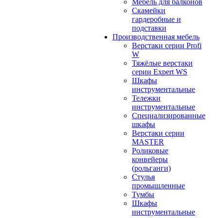
Мебель для балконов
Скамейки
гардеробные и
подставки
Производственная мебель
Верстаки серии Profi
W
Тяжёлые верстаки
серии Expert WS
Шкафы
инструментальные
Тележки
инструментальные
Cпециализированные
шкафы
Верстаки серии
MASTER
Роликовые
конвейеры
(рольганги)
Стулья
промышленные
Тумбы
Шкафы
инструментальные