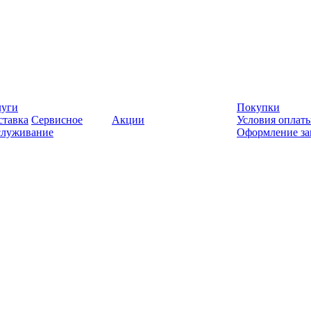
луги
Покупки
ставка
Сервисное
Акции
Условия оплат
служивание
Оформление за