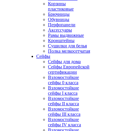
Корзины
пластиковые
Брючницы
Обувницы
Перфопанели
Аксессуары
Рамы выдвижные
Кронштейны
Сушилки для белья
Полка мелкосетчатая
Сейфы
Сейфы для дома
Сейфы Европейской
сертификации
Взломостойкие
сейфы 0 класса
Взломостойкие
сейфы I класса
Взломостойкие
сейфы II класса
Взломостойкие
сейфы III класса
Взломостойкие
сейфы IV класса
Взломостойкие