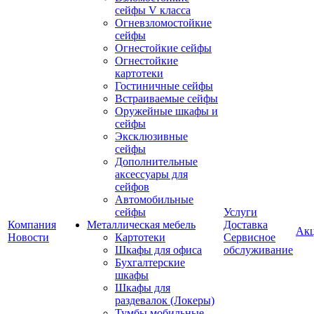
сейфы V класса
Огневзломостойкие
сейфы
Огнестойкие сейфы
Огнестойкие
картотеки
Гостиничные сейфы
Встраиваемые сейфы
Оружейные шкафы и
сейфы
Эксклюзивные
сейфы
Дополнительные
аксессуары для
сейфов
Автомобильные
сейфы
Услуги
Компания
Металлическая мебель
Доставка
Ак
Новости
Картотеки
Сервисное
Шкафы для офиса
обслуживание
Бухгалтерские
шкафы
Шкафы для
раздевалок (Локеры)
Тумбы мобильные