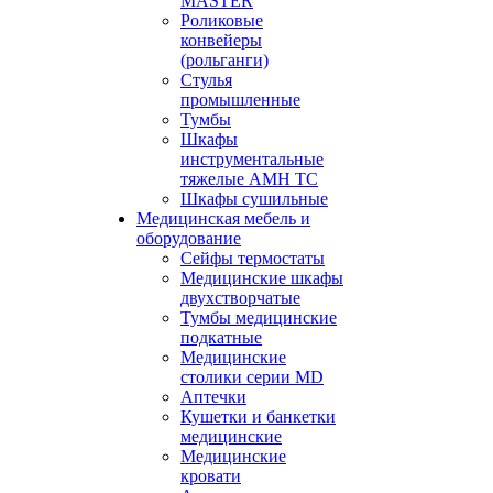
MASTER
Роликовые
конвейеры
(рольганги)
Стулья
промышленные
Тумбы
Шкафы
инструментальные
тяжелые АМН ТС
Шкафы сушильные
Медицинская мебель и
оборудование
Сейфы термостаты
Медицинские шкафы
двухстворчатые
Тумбы медицинские
подкатные
Медицинские
столики серии MD
Аптечки
Кушетки и банкетки
медицинские
Медицинские
кровати