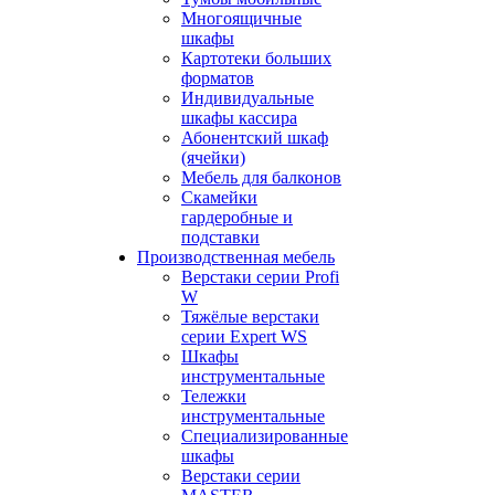
Многоящичные
шкафы
Картотеки больших
форматов
Индивидуальные
шкафы кассира
Абонентский шкаф
(ячейки)
Мебель для балконов
Скамейки
гардеробные и
подставки
Производственная мебель
Верстаки серии Profi
W
Тяжёлые верстаки
серии Expert WS
Шкафы
инструментальные
Тележки
инструментальные
Cпециализированные
шкафы
Верстаки серии