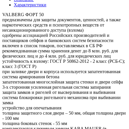
Характеристики
VALBERG ФОРТ 50
предназначены для защиты документов, ценностей, а также
наркотических средств и психотропных веществ от
несанкционированного доступа (взлома)
одобрены ассоциацией Российских производителей и
поставщиков сейфов и банковских систем безопасности
включен в список товаров, поставляемых в СБ РФ
рекомендованная сумма хранения денег до 8 млн. руб. для
физических лиц и до 4 млн. руб. для юридических лиц
устойчивость к взлому: ГОСТ Р 50862-2012 - 2 класс (РСБ-С);
класс 3 (ГОСТ Р)
при заливке двери и корпуса используется запатентованная
система армирования бетона
запатентованная многослойная защита стенки и двери сейфа
3-х сторонняя усиленная ригельная система запирания
защита замков и ригелей от высверливания и выбивания
система блокировки ригельного механизма при выбивании
замка
устройство для опечатывания
толщина защитного слоя двери – 50 мм, общая толщина двери
- 100 мм
толщина боковых стенок - 55 мм
комплектуются ключевым замком KABA MAUER (в