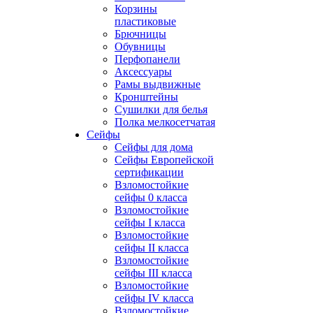
Корзины
пластиковые
Брючницы
Обувницы
Перфопанели
Аксессуары
Рамы выдвижные
Кронштейны
Сушилки для белья
Полка мелкосетчатая
Сейфы
Сейфы для дома
Сейфы Европейской
сертификации
Взломостойкие
сейфы 0 класса
Взломостойкие
сейфы I класса
Взломостойкие
сейфы II класса
Взломостойкие
сейфы III класса
Взломостойкие
сейфы IV класса
Взломостойкие