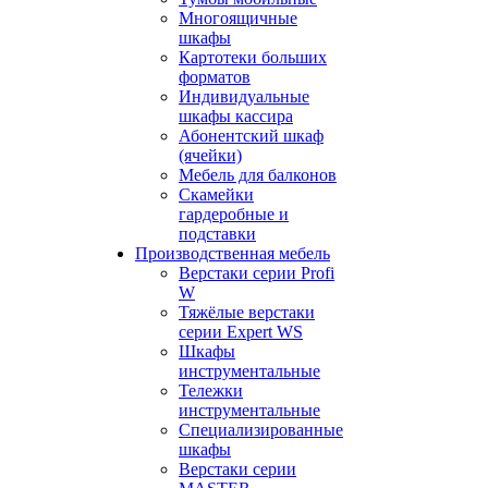
Многоящичные
шкафы
Картотеки больших
форматов
Индивидуальные
шкафы кассира
Абонентский шкаф
(ячейки)
Мебель для балконов
Скамейки
гардеробные и
подставки
Производственная мебель
Верстаки серии Profi
W
Тяжёлые верстаки
серии Expert WS
Шкафы
инструментальные
Тележки
инструментальные
Cпециализированные
шкафы
Верстаки серии