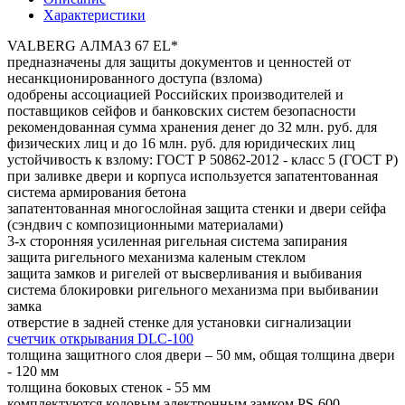
Характеристики
VALBERG АЛМАЗ 67 EL*
предназначены для защиты документов и ценностей от
несанкционированного доступа (взлома)
одобрены ассоциацией Российских производителей и
поставщиков сейфов и банковских систем безопасности
рекомендованная сумма хранения денег до 32 млн. руб. для
физических лиц и до 16 млн. руб. для юридических лиц
устойчивость к взлому: ГОСТ Р 50862-2012 - класс 5 (ГОСТ Р)
при заливке двери и корпуса используется запатентованная
система армирования бетона
запатентованная многослойная защита стенки и двери сейфа
(сэндвич с композиционными материалами)
3-х сторонняя усиленная ригельная система запирания
защита ригельного механизма каленым стеклом
защита замков и ригелей от высверливания и выбивания
система блокировки ригельного механизма при выбивании
замка
отверстие в задней стенке для установки сигнализации
счетчик открывания DLC-100
толщина защитного слоя двери – 50 мм, общая толщина двери
- 120 мм
толщина боковых стенок - 55 мм
комплектуются кодовым электронным замком PS-600