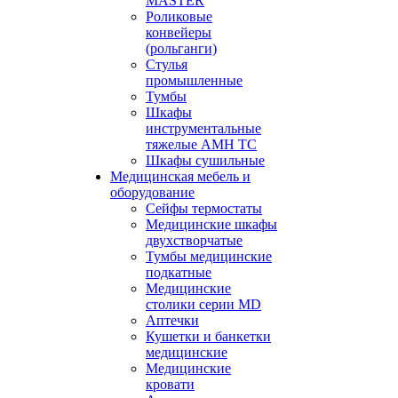
MASTER
Роликовые
конвейеры
(рольганги)
Стулья
промышленные
Тумбы
Шкафы
инструментальные
тяжелые АМН ТС
Шкафы сушильные
Медицинская мебель и
оборудование
Сейфы термостаты
Медицинские шкафы
двухстворчатые
Тумбы медицинские
подкатные
Медицинские
столики серии MD
Аптечки
Кушетки и банкетки
медицинские
Медицинские
кровати