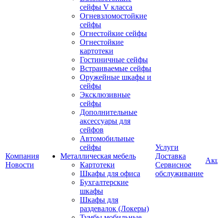
сейфы V класса
Огневзломостойкие
сейфы
Огнестойкие сейфы
Огнестойкие
картотеки
Гостиничные сейфы
Встраиваемые сейфы
Оружейные шкафы и
сейфы
Эксклюзивные
сейфы
Дополнительные
аксессуары для
сейфов
Автомобильные
сейфы
Услуги
Компания
Металлическая мебель
Доставка
Ак
Новости
Картотеки
Сервисное
Шкафы для офиса
обслуживание
Бухгалтерские
шкафы
Шкафы для
раздевалок (Локеры)
Тумбы мобильные