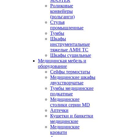
MASTER
Роликовые
конвейеры
(рольганги)
Стулья
промышленные
Тумбы
Шкафы
инструментальные
тяжелые АМН ТС
Шкафы сушильные
Медицинская мебель и
оборудование
Сейфы термостаты
Медицинские шкафы
двухстворчатые
Тумбы медицинские
подкатные
Медицинские
столики серии MD
Аптечки
Кушетки и банкетки
медицинские
Медицинские
кровати