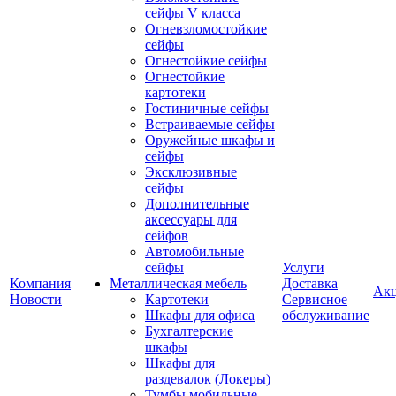
сейфы V класса
Огневзломостойкие
сейфы
Огнестойкие сейфы
Огнестойкие
картотеки
Гостиничные сейфы
Встраиваемые сейфы
Оружейные шкафы и
сейфы
Эксклюзивные
сейфы
Дополнительные
аксессуары для
сейфов
Автомобильные
сейфы
Услуги
Компания
Металлическая мебель
Доставка
Ак
Новости
Картотеки
Сервисное
Шкафы для офиса
обслуживание
Бухгалтерские
шкафы
Шкафы для
раздевалок (Локеры)
Тумбы мобильные