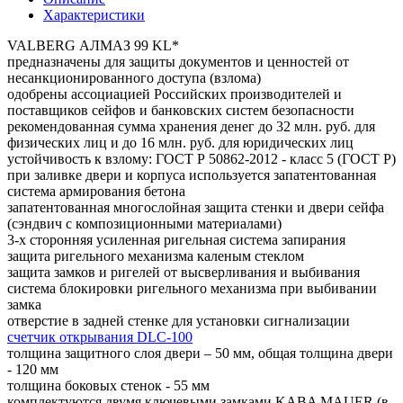
Характеристики
VALBERG АЛМАЗ 99 KL*
предназначены для защиты документов и ценностей от
несанкционированного доступа (взлома)
одобрены ассоциацией Российских производителей и
поставщиков сейфов и банковских систем безопасности
рекомендованная сумма хранения денег до 32 млн. руб. для
физических лиц и до 16 млн. руб. для юридических лиц
устойчивость к взлому: ГОСТ Р 50862-2012 - класс 5 (ГОСТ Р)
при заливке двери и корпуса используется запатентованная
система армирования бетона
запатентованная многослойная защита стенки и двери сейфа
(сэндвич с композиционными материалами)
3-х сторонняя усиленная ригельная система запирания
защита ригельного механизма каленым стеклом
защита замков и ригелей от высверливания и выбивания
система блокировки ригельного механизма при выбивании
замка
отверстие в задней стенке для установки сигнализации
счетчик открывания DLC-100
толщина защитного слоя двери – 50 мм, общая толщина двери
- 120 мм
толщина боковых стенок - 55 мм
комплектуются двумя ключевыми замками KABA MAUER (в