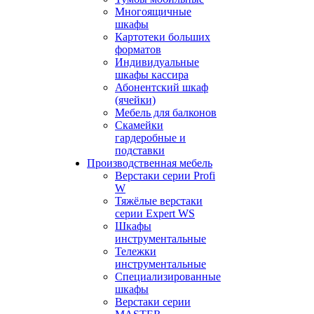
Многоящичные
шкафы
Картотеки больших
форматов
Индивидуальные
шкафы кассира
Абонентский шкаф
(ячейки)
Мебель для балконов
Скамейки
гардеробные и
подставки
Производственная мебель
Верстаки серии Profi
W
Тяжёлые верстаки
серии Expert WS
Шкафы
инструментальные
Тележки
инструментальные
Cпециализированные
шкафы
Верстаки серии