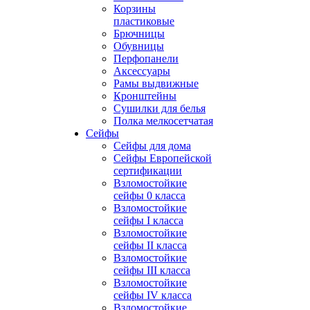
Корзины
пластиковые
Брючницы
Обувницы
Перфопанели
Аксессуары
Рамы выдвижные
Кронштейны
Сушилки для белья
Полка мелкосетчатая
Сейфы
Сейфы для дома
Сейфы Европейской
сертификации
Взломостойкие
сейфы 0 класса
Взломостойкие
сейфы I класса
Взломостойкие
сейфы II класса
Взломостойкие
сейфы III класса
Взломостойкие
сейфы IV класса
Взломостойкие