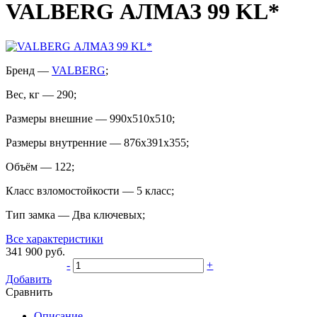
VALBERG АЛМАЗ 99 KL*
Бренд
—
VALBERG
;
Вес, кг
—
290
;
Размеры внешние
—
990x510x510
;
Размеры внутренние
—
876x391x355
;
Объём
—
122
;
Класс взломостойкости
—
5 класс
;
Тип замка
—
Два ключевых
;
Все характеристики
341 900
руб.
-
+
Добавить
Сравнить
Описание