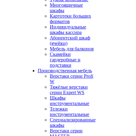
Многоящичные
шкафы
Картотеки больших
форматов
Индивидуальные
шкафы кассира
Абонентский шкаф
(ячейки)
Мебель для балконов
Скамейки
гардеробные и
подставки
Производственная мебель
Верстаки серии Profi
W
Тяжёлые верстаки
серии Expert WS
Шкафы
инструментальные
Тележки
инструментальные
Cпециализированные
шкафы
Верстаки серии