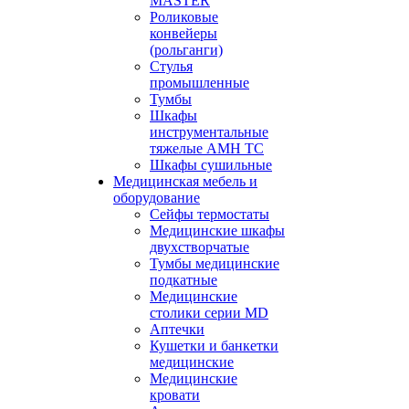
MASTER
Роликовые
конвейеры
(рольганги)
Стулья
промышленные
Тумбы
Шкафы
инструментальные
тяжелые АМН ТС
Шкафы сушильные
Медицинская мебель и
оборудование
Сейфы термостаты
Медицинские шкафы
двухстворчатые
Тумбы медицинские
подкатные
Медицинские
столики серии MD
Аптечки
Кушетки и банкетки
медицинские
Медицинские
кровати