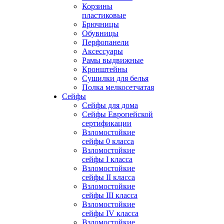
Корзины
пластиковые
Брючницы
Обувницы
Перфопанели
Аксессуары
Рамы выдвижные
Кронштейны
Сушилки для белья
Полка мелкосетчатая
Сейфы
Сейфы для дома
Сейфы Европейской
сертификации
Взломостойкие
сейфы 0 класса
Взломостойкие
сейфы I класса
Взломостойкие
сейфы II класса
Взломостойкие
сейфы III класса
Взломостойкие
сейфы IV класса
Взломостойкие