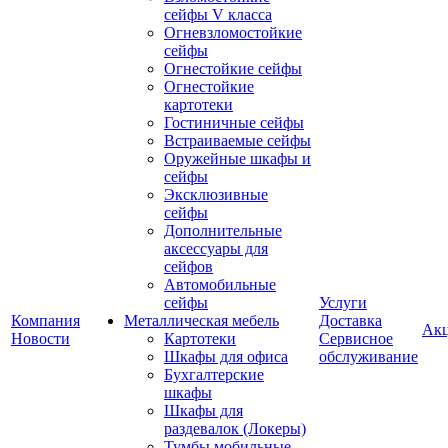
сейфы V класса
Огневзломостойкие
сейфы
Огнестойкие сейфы
Огнестойкие
картотеки
Гостиничные сейфы
Встраиваемые сейфы
Оружейные шкафы и
сейфы
Эксклюзивные
сейфы
Дополнительные
аксессуары для
сейфов
Автомобильные
сейфы
Услуги
Компания
Металлическая мебель
Доставка
Ак
Новости
Картотеки
Сервисное
Шкафы для офиса
обслуживание
Бухгалтерские
шкафы
Шкафы для
раздевалок (Локеры)
Тумбы мобильные