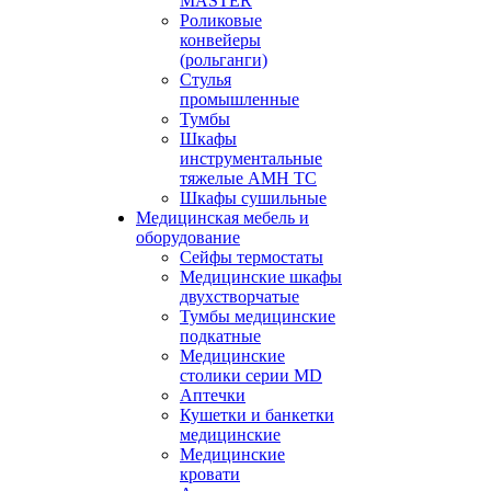
MASTER
Роликовые
конвейеры
(рольганги)
Стулья
промышленные
Тумбы
Шкафы
инструментальные
тяжелые АМН ТС
Шкафы сушильные
Медицинская мебель и
оборудование
Сейфы термостаты
Медицинские шкафы
двухстворчатые
Тумбы медицинские
подкатные
Медицинские
столики серии MD
Аптечки
Кушетки и банкетки
медицинские
Медицинские
кровати