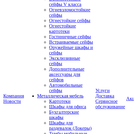
сейфы V класса
Огневзломостойкие
сейфы
Огнестойкие сейфы
Огнестойкие
картотеки
Гостиничные сейфы
Встраиваемые сейфы
Оружейные шкафы и
сейфы
Эксклюзивные
сейфы
Дополнительные
аксессуары для
сейфов
Автомобильные
сейфы
Услуги
Компания
Металлическая мебель
Доставка
Ак
Новости
Картотеки
Сервисное
Шкафы для офиса
обслуживание
Бухгалтерские
шкафы
Шкафы для
раздевалок (Локеры)
Тумбы мобильные