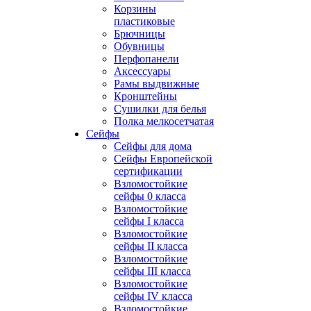
Корзины
пластиковые
Брючницы
Обувницы
Перфопанели
Аксессуары
Рамы выдвижные
Кронштейны
Сушилки для белья
Полка мелкосетчатая
Сейфы
Сейфы для дома
Сейфы Европейской
сертификации
Взломостойкие
сейфы 0 класса
Взломостойкие
сейфы I класса
Взломостойкие
сейфы II класса
Взломостойкие
сейфы III класса
Взломостойкие
сейфы IV класса
Взломостойкие