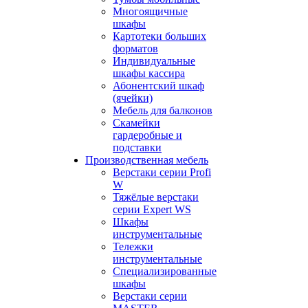
Многоящичные
шкафы
Картотеки больших
форматов
Индивидуальные
шкафы кассира
Абонентский шкаф
(ячейки)
Мебель для балконов
Скамейки
гардеробные и
подставки
Производственная мебель
Верстаки серии Profi
W
Тяжёлые верстаки
серии Expert WS
Шкафы
инструментальные
Тележки
инструментальные
Cпециализированные
шкафы
Верстаки серии