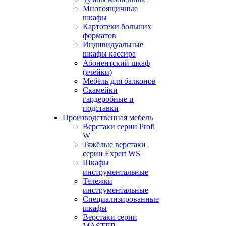
Многоящичные
шкафы
Картотеки больших
форматов
Индивидуальные
шкафы кассира
Абонентский шкаф
(ячейки)
Мебель для балконов
Скамейки
гардеробные и
подставки
Производственная мебель
Верстаки серии Profi
W
Тяжёлые верстаки
серии Expert WS
Шкафы
инструментальные
Тележки
инструментальные
Cпециализированные
шкафы
Верстаки серии