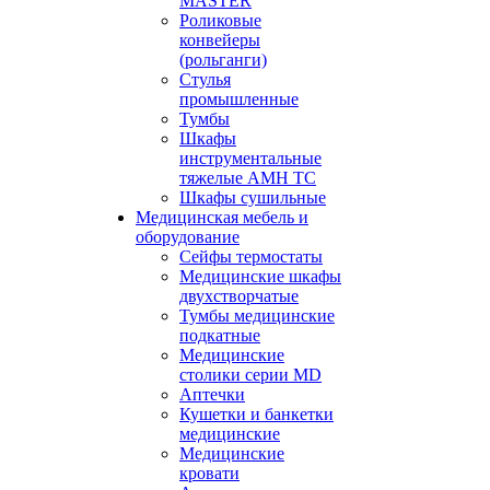
MASTER
Роликовые
конвейеры
(рольганги)
Стулья
промышленные
Тумбы
Шкафы
инструментальные
тяжелые АМН ТС
Шкафы сушильные
Медицинская мебель и
оборудование
Сейфы термостаты
Медицинские шкафы
двухстворчатые
Тумбы медицинские
подкатные
Медицинские
столики серии MD
Аптечки
Кушетки и банкетки
медицинские
Медицинские
кровати