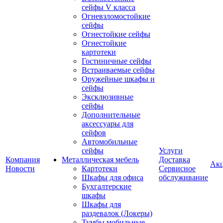
сейфы V класса
Огневзломостойкие
сейфы
Огнестойкие сейфы
Огнестойкие
картотеки
Гостиничные сейфы
Встраиваемые сейфы
Оружейные шкафы и
сейфы
Эксклюзивные
сейфы
Дополнительные
аксессуары для
сейфов
Автомобильные
сейфы
Услуги
Компания
Металлическая мебель
Доставка
Ак
Новости
Картотеки
Сервисное
Шкафы для офиса
обслуживание
Бухгалтерские
шкафы
Шкафы для
раздевалок (Локеры)
Тумбы мобильные