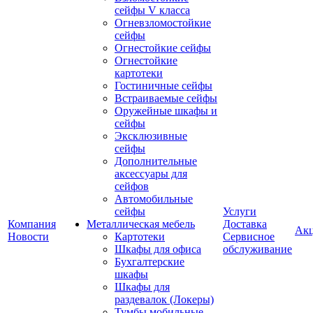
сейфы V класса
Огневзломостойкие
сейфы
Огнестойкие сейфы
Огнестойкие
картотеки
Гостиничные сейфы
Встраиваемые сейфы
Оружейные шкафы и
сейфы
Эксклюзивные
сейфы
Дополнительные
аксессуары для
сейфов
Автомобильные
сейфы
Услуги
Компания
Металлическая мебель
Доставка
Ак
Новости
Картотеки
Сервисное
Шкафы для офиса
обслуживание
Бухгалтерские
шкафы
Шкафы для
раздевалок (Локеры)
Тумбы мобильные