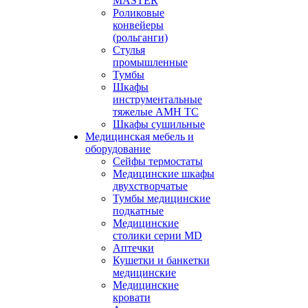
MASTER
Роликовые
конвейеры
(рольганги)
Стулья
промышленные
Тумбы
Шкафы
инструментальные
тяжелые АМН ТС
Шкафы сушильные
Медицинская мебель и
оборудование
Сейфы термостаты
Медицинские шкафы
двухстворчатые
Тумбы медицинские
подкатные
Медицинские
столики серии MD
Аптечки
Кушетки и банкетки
медицинские
Медицинские
кровати