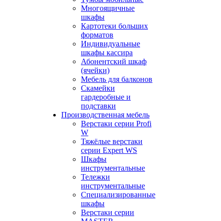
Многоящичные
шкафы
Картотеки больших
форматов
Индивидуальные
шкафы кассира
Абонентский шкаф
(ячейки)
Мебель для балконов
Скамейки
гардеробные и
подставки
Производственная мебель
Верстаки серии Profi
W
Тяжёлые верстаки
серии Expert WS
Шкафы
инструментальные
Тележки
инструментальные
Cпециализированные
шкафы
Верстаки серии