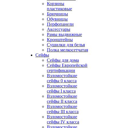
Корзины
пластиковые
Брючницы
Обувницы
Перфопанели
Аксессуары
Рамы выдвижные
Кронштейны
Сушилки для белья
Полка мелкосетчатая
Сейфы
Сейфы для дома
Сейфы Европейской
сертификации
Взломостойкие
сейфы 0 класса
Взломостойкие
сейфы I класса
Взломостойкие
сейфы II класса
Взломостойкие
сейфы III класса
Взломостойкие
сейфы IV класса
Взломостойкие