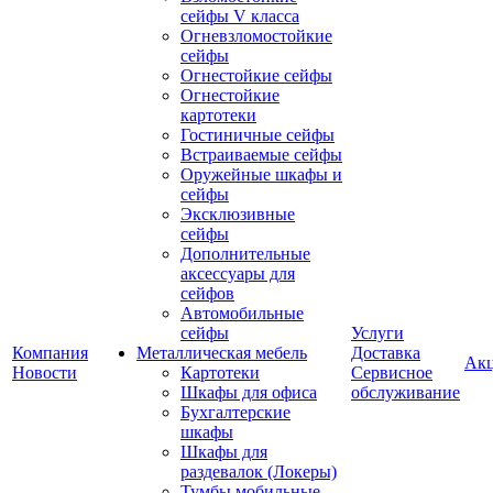
сейфы V класса
Огневзломостойкие
сейфы
Огнестойкие сейфы
Огнестойкие
картотеки
Гостиничные сейфы
Встраиваемые сейфы
Оружейные шкафы и
сейфы
Эксклюзивные
сейфы
Дополнительные
аксессуары для
сейфов
Автомобильные
сейфы
Услуги
Компания
Металлическая мебель
Доставка
Ак
Новости
Картотеки
Сервисное
Шкафы для офиса
обслуживание
Бухгалтерские
шкафы
Шкафы для
раздевалок (Локеры)
Тумбы мобильные