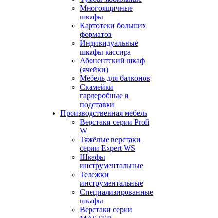
Многоящичные
шкафы
Картотеки больших
форматов
Индивидуальные
шкафы кассира
Абонентский шкаф
(ячейки)
Мебель для балконов
Скамейки
гардеробные и
подставки
Производственная мебель
Верстаки серии Profi
W
Тяжёлые верстаки
серии Expert WS
Шкафы
инструментальные
Тележки
инструментальные
Cпециализированные
шкафы
Верстаки серии