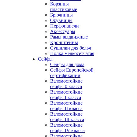
Корзины
пластиковые
Брючницы
Обувницы
Перфопанели
Аксессуары
Рамы выдвижные
Кронштейны
Сушилки для белья
Полка мелкосетчатая
Сейфы
Сейфы для дома
Сейфы Европейской
сертификации
Взломостойкие
сейфы 0 класса
Взломостойкие
сейфы I класса
Взломостойкие
сейфы II класса
Взломостойкие
сейфы III класса
Взломостойкие
сейфы IV класса
Взломостойкие