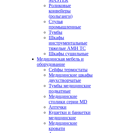
MASTER
Роликовые
конвейеры
(рольганги)
Стулья
промышленные
Тумбы
Шкафы
инструментальные
тяжелые АМН ТС
Шкафы сушильные
Медицинская мебель и
оборудование
Сейфы термостаты
Медицинские шкафы
двухстворчатые
Тумбы медицинские
подкатные
Медицинские
столики серии MD
Аптечки
Кушетки и банкетки
медицинские
Медицинские
кровати