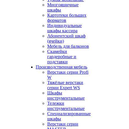
Многоящичные
шкафы
Картотеки больших
форматов
Индивидуальные
шкафы кассира
Абонентский шкаф
(ячейки)
Мебель для балконов
Скамейки
гардеробные и
подставки
Производственная мебель
Верстаки серии Profi
W
Тяжёлые верстаки
серии Expert WS
Шкафы
инструментальные
Тележки
инструментальные
Cпециализированные
шкафы
Верстаки серии