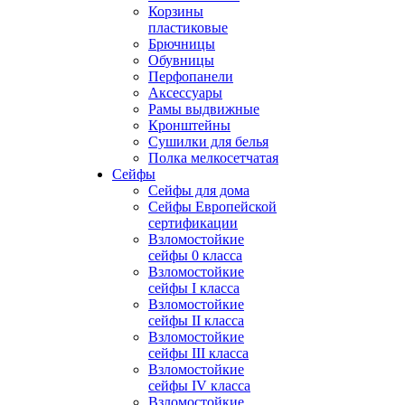
Корзины
пластиковые
Брючницы
Обувницы
Перфопанели
Аксессуары
Рамы выдвижные
Кронштейны
Сушилки для белья
Полка мелкосетчатая
Сейфы
Сейфы для дома
Сейфы Европейской
сертификации
Взломостойкие
сейфы 0 класса
Взломостойкие
сейфы I класса
Взломостойкие
сейфы II класса
Взломостойкие
сейфы III класса
Взломостойкие
сейфы IV класса
Взломостойкие