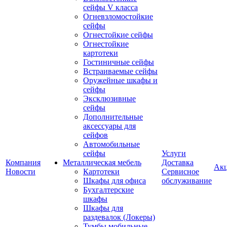
сейфы V класса
Огневзломостойкие
сейфы
Огнестойкие сейфы
Огнестойкие
картотеки
Гостиничные сейфы
Встраиваемые сейфы
Оружейные шкафы и
сейфы
Эксклюзивные
сейфы
Дополнительные
аксессуары для
сейфов
Автомобильные
сейфы
Услуги
Компания
Металлическая мебель
Доставка
Ак
Новости
Картотеки
Сервисное
Шкафы для офиса
обслуживание
Бухгалтерские
шкафы
Шкафы для
раздевалок (Локеры)
Тумбы мобильные