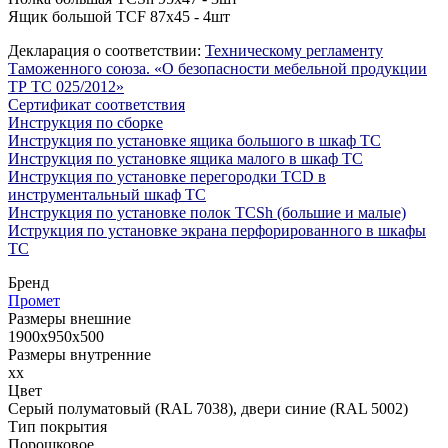
Ящик большой TCF 87x45 - 4шт
Декларация о соответствии:
Техническому регламенту
Таможенного союза. «О безопасности мебельной продукции
ТР ТС 025/2012»
Сертификат соответствия
Инструкция по сборке
Инструкция по установке ящика большого в шкаф TC
Инструкция по установке ящика малого в шкаф TC
Инструкция по установке перегородки TCD в
инструментальный шкаф TC
Инструкция по установке полок TCSh (большие и малые)
Иструкция по установке экрана перфорированного в шкафы
TC
Бренд
Промет
Размеры внешние
1900x950x500
Размеры внутренние
xx
Цвет
Cерый полуматовый (RAL 7038), двери синие (RAL 5002)
Тип покрытия
Порошковое